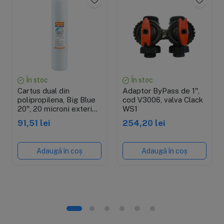
În stoc
În stoc
Cartus dual din
Adaptor ByPass de 1",
polipropilena, Big Blue
cod V3006, valva Clack
20", 20 microni exterior
WS1
si 5 microni interior,
91,51 lei
254,20 lei
pentru sedimente,
4.5"x20"
Adaugă în coș
Adaugă în coș