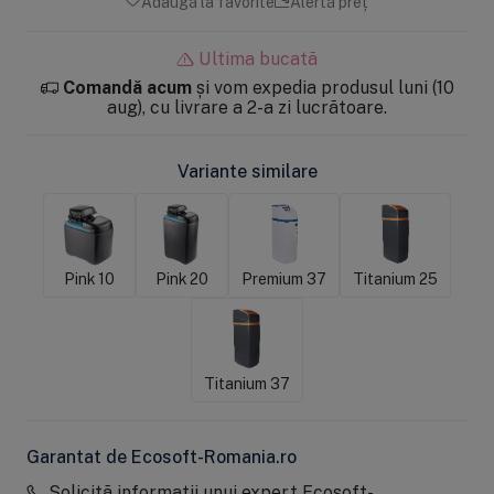
Adaugă la favorite
Alertă preț
Ultima bucată
Comandă acum
și vom expedia produsul luni (10
aug), cu livrare a 2-a zi lucrătoare.
Variante similare
Pink 10
Pink 20
Premium 37
Titanium 25
Titanium 37
Garantat de Ecosoft-Romania.ro
Solicită informații unui expert Ecosoft-