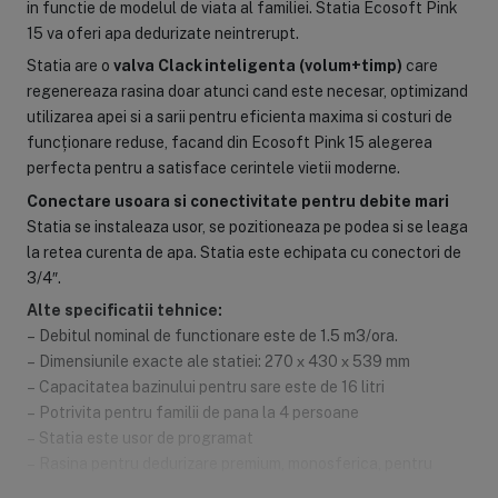
in functie de modelul de viata al familiei. Statia Ecosoft Pink
15 va oferi apa dedurizate neintrerupt.
Statia are o
valva Clack inteligenta (volum+timp)
care
regenereaza rasina doar atunci cand este necesar, optimizand
utilizarea apei si a sarii pentru eficienta maxima si costuri de
funcționare reduse, facand din Ecosoft Pink 15 alegerea
perfecta pentru a satisface cerintele vietii moderne.
Conectare usoara si conectivitate pentru debite mari
Statia se instaleaza usor, se pozitioneaza pe podea si se leaga
la retea curenta de apa. Statia este echipata cu conectori de
3/4″.
Alte specificatii tehnice:
– Debitul nominal de functionare este de 1.5 m3/ora.
– Dimensiunile exacte ale statiei: 270 х 430 х 539 mm
– Capacitatea bazinului pentru sare este de 16 litri
– Potrivita pentru familii de pana la 4 persoane
– Statia este usor de programat
– Rasina pentru dedurizare premium, monosferica, pentru
eficienta ridicata.