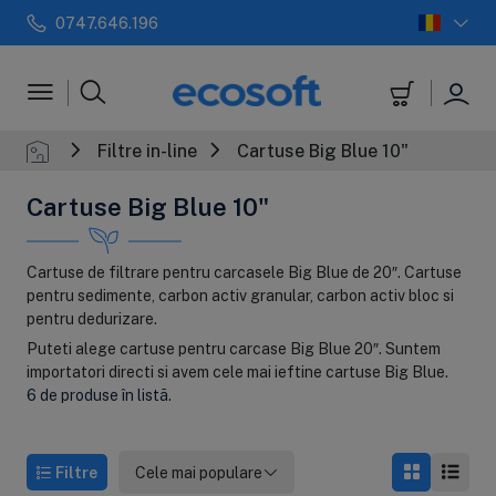
0747.646.196
 automate
Filtre in-line
+
Sterilizatoar
Filtre in-line
Cartuse Big Blue 10"
Cartuse Big Blue 10"
Cartuse de filtrare pentru carcasele Big Blue de 20″. Cartuse
pentru sedimente, carbon activ granular, carbon activ bloc si
pentru dedurizare.
Puteti alege cartuse pentru carcase Big Blue 20″. Suntem
importatori directi si avem cele mai ieftine cartuse Big Blue.
6 de produse în listă.
Filtre
Cele mai populare