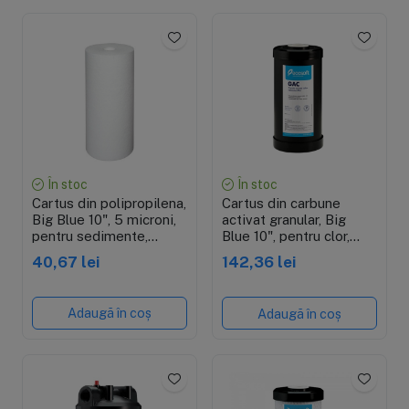
În stoc
În stoc
Cartus din polipropilena,
Cartus din carbune
Big Blue 10", 5 microni,
activat granular, Big
pentru sedimente,
Blue 10", pentru clor,
10"x4.5"
4.5"x10"
40,67 lei
142,36 lei
Adaugă în coș
Adaugă în coș