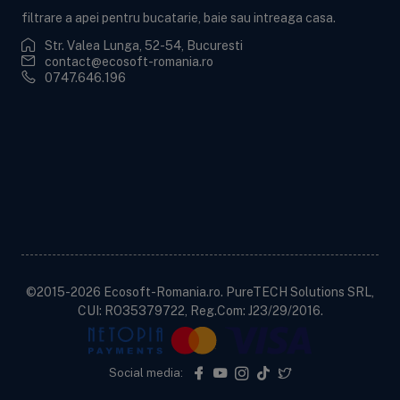
filtrare a apei pentru bucatarie, baie sau intreaga casa.
Str. Valea Lunga, 52-54, Bucuresti
contact@ecosoft-romania.ro
0747.646.196
Ecosoft BWT
Informații utile
Informații legale
Contactează-ne!
©2015-2026 Ecosoft-Romania.ro. PureTECH Solutions SRL,
CUI: RO35379722, Reg.Com: J23/29/2016.
Social media: