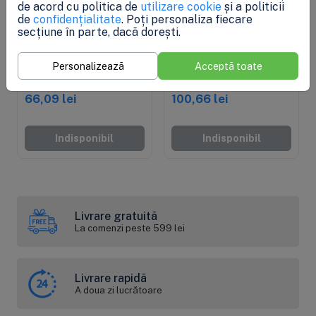
de acord cu politica de
utilizare cookie
și a politicii
de
confidențialitate
. Poți personaliza fiecare
secțiune în parte, dacă dorești.
Stoc epuizat
Stoc epuizat
Cartus Big Blue 10" din
Cartus Big Blue 10",
polipropilena infasurata
carbune granular
Personalizează
Acceptă toate
Centaur catalitic
66,09 lei
100,66 lei
Indisponibil
Indisponibil
Livrare gratuită
La comenzi peste 599 lei
Livrare rapidă
A doua zi lucrătoare