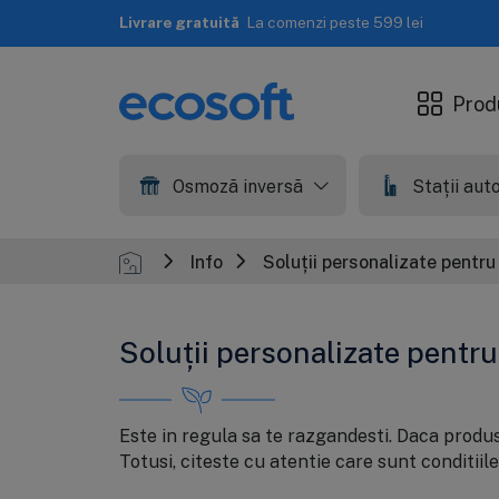
Livrare gratuită
La comenzi peste 599 lei
Prod
Osmoză inversă
Stații au
Info
Soluții personalizate pentru
Soluții personalizate pentru
Este in regula sa te razgandesti. Daca produsel
Totusi, citeste cu atentie care sunt conditiile