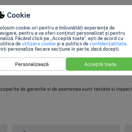
stram legatura cu clientii pe toate platformele posibile: e
Cookie
olosim cookie-uri pentru a îmbunătăți experiența de
tru ofertare si constatare
avigare, pentru a va oferi conținut personalizat și pentru
 la sediul clientului pentru a vedea concret care este situat
naliză. Făcând click pe „Acceptă toate”, ești de acord cu
olitica de
utilizare cookie
și a politicii de
confidențialitate
.
oți personaliza fiecare secțiune în parte, dacă dorești.
 Asta inseamna ca orice client FILTR.ro beneficiaza de asis
Personalizează
Acceptă toate
ficiaza de drepturile legale de retur.
coperite de garantie si de asemenea sunt testate si inspect