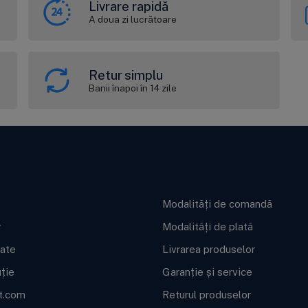
Livrare rapidă
A doua zi lucrătoare
Retur simplu
Banii înapoi în 14 zile
ft BWT
Informații utile
Modalități de comandă
g
Modalități de plată
cate
Livrarea produselor
uție
Garanție și service
t.com
Returul produselor