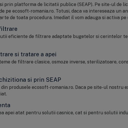
rin platforma de licitatii publice (SEAP). Pe site-ul de licit
 de pe ecosoft-romania.ro. Totusi, daca va intereseaza un an
te de toata procedura. Imediat il vom adauga si activa pe si
iltrare
utii eficiente de filtrare adaptate bugetelor si cerintelor t
rare si tratare a apei
e de filtrare clasice, osmoze inverse, sterilizatoare, cons
hizitiona si prin SEAP
te din produsele ecosoft-romania.ro. Daca pe site-ul nostru e
iat.
enta
ea apei atat pentru solutii casnice, cat si pentru solutii ind