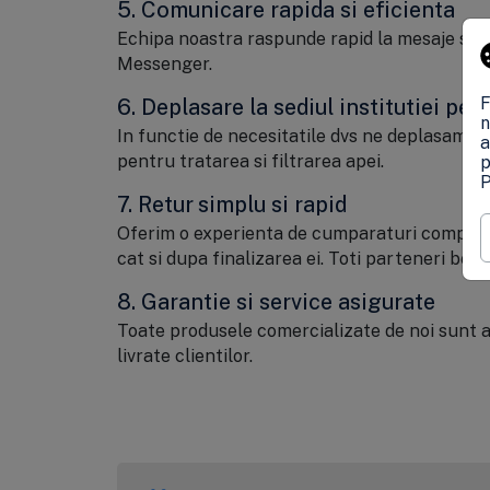
5. Comunicare rapida si eficienta
Echipa noastra raspunde rapid la mesaje si pa
Messenger.
F
6. Deplasare la sediul institutiei pen
n
In functie de necesitatile dvs ne deplasam si
a
pentru tratarea si filtrarea apei.
p
P
7. Retur simplu si rapid
Oferim o experienta de cumparaturi completa.
cat si dupa finalizarea ei. Toti parteneri bene
8. Garantie si service asigurate
Toate produsele comercializate de noi sunt a
livrate clientilor.