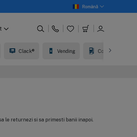
Română
t
Clack®
Vending
Comercial
a le returnezi si sa primesti banii inapoi.