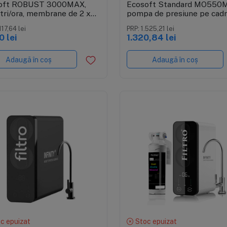
oft ROBUST 3000MAX,
Ecosoft Standard MO550
itri/ora, membrane de 2 x
pompa de presiune pe cadr
GPD
metalic, 50 GPD, 5 stadii c
117,64 lei
PRP: 1.525,21 lei
mineralizare
0 lei
1.320,84 lei
Adaugă în coș
Adaugă în coș
Vizualizare rapidă
Vizualizare rapidă
c epuizat
Stoc epuizat