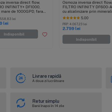
a inversa direct flow,
Osmoza inversa direct flow
RO INFINITY+ DF1000,
FILTRO INFINITY DF600-A
 mare de 1000GPD, fara
cu alcalinizare prin minerali
, pompa booster, display
debit mare de 600GPD, far
5.00
.558,83 lei
cartuse cu sistem twist
bazin, pompa booster, disp
9 lei
TDS
PRP: 4.067,23 lei
2.799 lei
Indisponibil
Indisponibil
Livrare rapidă
A doua zi lucrătoare
Retur simplu
Banii înapoi în 14 zile