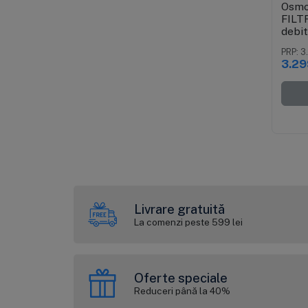
Osmoz
FILT
debit
bazin
PRP: 3
TDS, 
3.29
Livrare gratuită
La comenzi peste 599 lei
Oferte speciale
Reduceri până la 40%