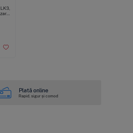
,
LK3,
zare,
a
lay
Plată online
Rapid, sigur și comod