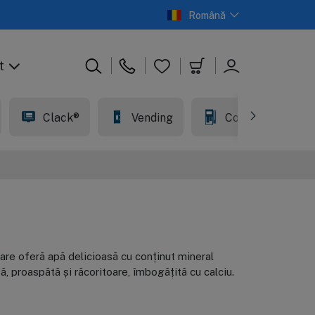
Română
t
Clack®
Vending
Comercial
are oferă apă delicioasă cu conținut mineral
, proaspătă și răcoritoare, îmbogățită cu calciu.