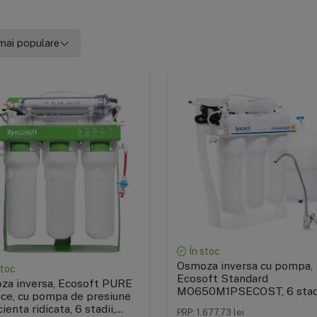
mai populare
Vizualizare rapidă
Vizualizare rapidă
În stoc
Osmoza inversa cu pompa,
stoc
Ecosoft Standard
za inversa, Ecosoft PURE
MO650M1PSECOST, 6 stadi
ce, cu pompa de presiune
remineralizare
cienta ridicata, 6 stadii,
PRP: 1.677,73 lei