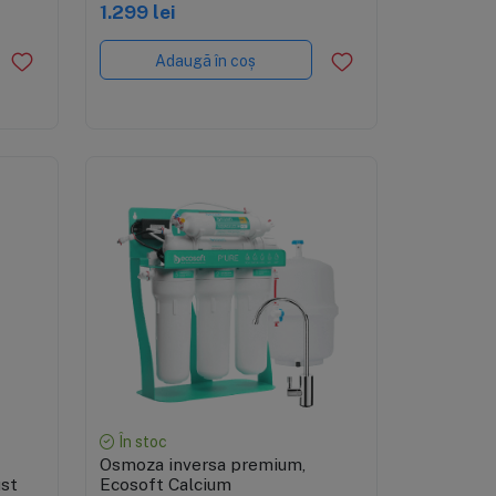
1.299 lei
Adaugă în coș
Vizualizare rapidă
În stoc
Osmoza inversa premium,
ust
Ecosoft Calcium