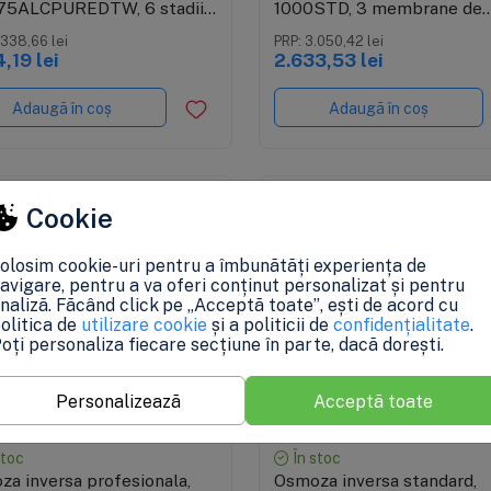
5ALCPUREDTW, 6 stadii,
1000STD, 3 membrane de
 de presiune si cadru
100GPD
.338,66 lei
PRP: 3.050,42 lei
ic, crestere PH 7-10
,19 lei
2.633,53 lei
Adaugă în coș
Adaugă în coș
Cookie
olosim cookie-uri pentru a îmbunătăți experiența de
avigare, pentru a va oferi conținut personalizat și pentru
naliză. Făcând click pe „Acceptă toate”, ești de acord cu
olitica de
utilizare cookie
și a politicii de
confidențialitate
.
oți personaliza fiecare secțiune în parte, dacă dorești.
Personalizează
Acceptă toate
Vizualizare rapidă
Vizualizare rapidă
stoc
În stoc
a inversa profesionala,
Osmoza inversa standard,