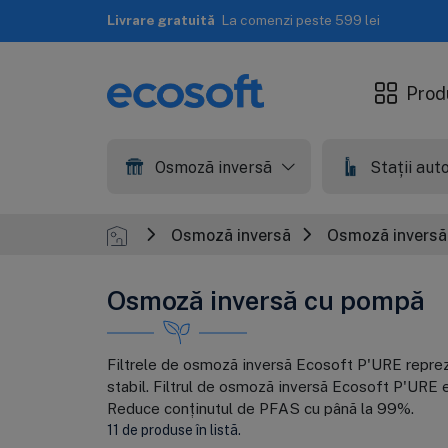
Livrare rapidă
A doua zi lucrătoare
Prod
Osmoză inversă
Stații au
Osmoză inversă
Osmoză inversă
Osmoză inversă cu pompă
Filtrele de osmoză inversă Ecosoft P'URE reprezi
stabil. Filtrul de osmoză inversă Ecosoft P'URE e
Reduce conținutul de PFAS cu până la 99%.
11 de produse în listă.