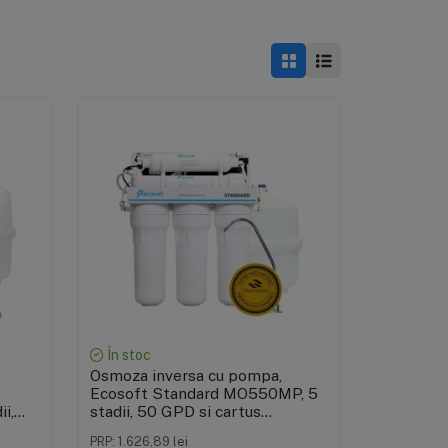
Vizualizare rapidă
În stoc
Osmoza inversa cu pompa,
Ecosoft Standard MO550MP, 5
i,
stadii, 50 GPD si cartus
mineralizare
PRP: 1.626,89 lei