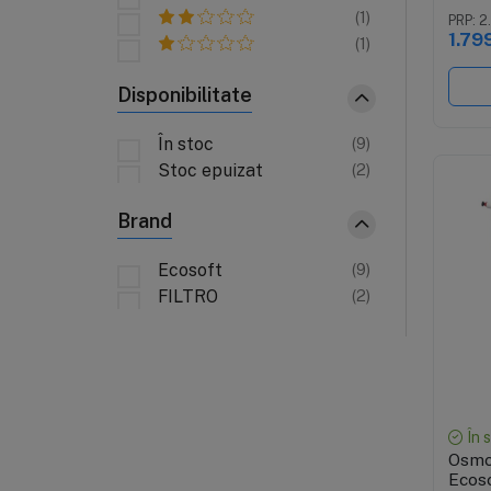
cadru
(1)
PRP: 2
opti
1.799
(1)
Disponibilitate
În stoc
(9)
Stoc epuizat
(2)
Brand
Ecosoft
(9)
FILTRO
(2)
În 
Osmoz
Ecos