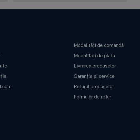
ft BWT
Informații utile
Modalități de comandă
g
Modalități de plată
cate
Livrarea produselor
uție
Garanție și service
t.com
Returul produselor
Formular de retur