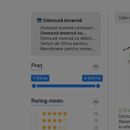
Cele 
Osmoză inversă
Osmoză inversă compactă
(7)
Osmoză inversă cu
pompă (11)
Osmoză inversă cu debit
direct (11)
Seturi de filtre pentru
osmoză inversă (13)
Membrane pentru osmoză
inversă (9)
Preț
1 199 lei
6 900 lei
Rating minim
În 
(1)
Osmo
(1)
Balan
si efi
(1)