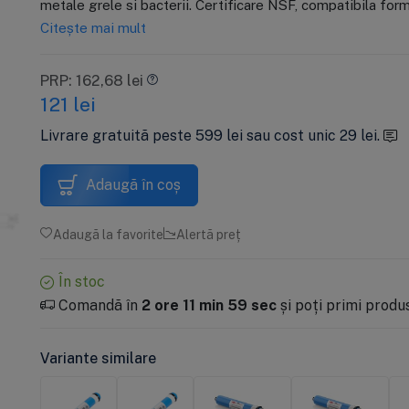
metale grele si bacterii. Certificare NSF, compatibila form
Citește mai mult
PRP: 162,68 lei
121
lei
Livrare gratuită peste 599 lei sau cost unic 29 lei.
Adaugă în coș
Adaugă la favorite
Alertă preț
În stoc
Comandă în
2 ore 11 min 58 sec
și poți primi produ
Variante similare