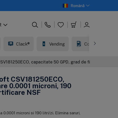
Română
t
Clack®
Vending
Comercial
81250ECO, capacitate 50 GPD, grad de filtrare 0.0001 micron
soft CSV181250ECO,
are 0.0001 microni, 190
ertificare NSF
0001 microni si 190 litri/zi. Elimina saruri,