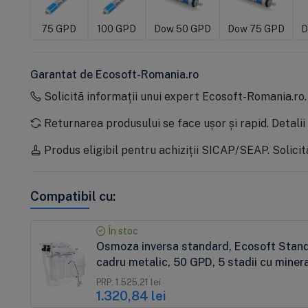
75 GPD
100 GPD
Dow 50 GPD
Dow 75 GPD
D
Garantat de Ecosoft-Romania.ro
Solicită informații unui expert Ecosoft-Romania.ro
Returnarea produsului se face ușor și rapid.
Detalii
Produs eligibil pentru achiziții SICAP/SEAP.
Solicit
Compatibil cu:
În stoc
Osmoza inversa standard, Ecosoft Sta
cadru metalic, 50 GPD, 5 stadii cu miner
PRP: 1.525,21 lei
1.320,84 lei