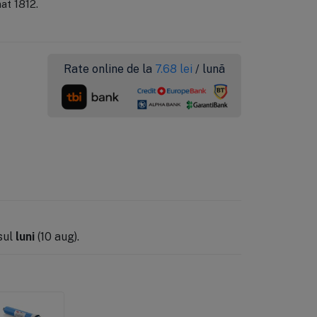
at 1812.
Rate online de la
7.68
lei
/ lună
sul
luni
(10 aug).