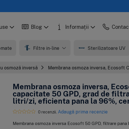
use
Blog
Informații
Contac
tomate
Filtre in-line
Sterilizatoare UV
u osmoză inversă
Membrana osmoza inversa, Ecosoft CSV1
Membrana osmoza inversa, Eco
capacitate 50 GPD, grad de filtr
litri/zi, eficienta pana la 96%, c
Adaugă prima recenzie
0 recenzii.
Membrana osmoza inversa Ecosoft 50 GPD, filtrare pana la 0.