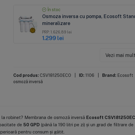
În stoc
Osmoza inversa cu pompa, Ecosoft Stand
mineralizare
PRP: 1.626,89 lei
1.299 lei
Vezi mai mul
Cod produs:
CSV181250ECO
|
ID:
1106
|
Brand:
Ecosoft
osmoză inversă
 de la robinet? Membrana de osmoză inversă
Ecosoft CSV181250E
apacitate de
50 GPD
(până la 190 litri pe zi) și un grad de filtrare de
uperioară pentru consum și gătit.