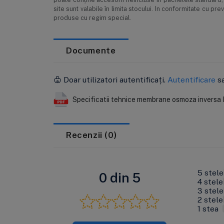
site sunt valabile în limita stocului. In conformitate cu 
produse cu regim special.
Documente
Doar utilizatori autentificați.
Autentificare
s
Specificatii tehnice membrane osmoza inversa
Recenzii (0)
5 stele
0 din 5
4 stele
3 stele
2 stele
1 stea