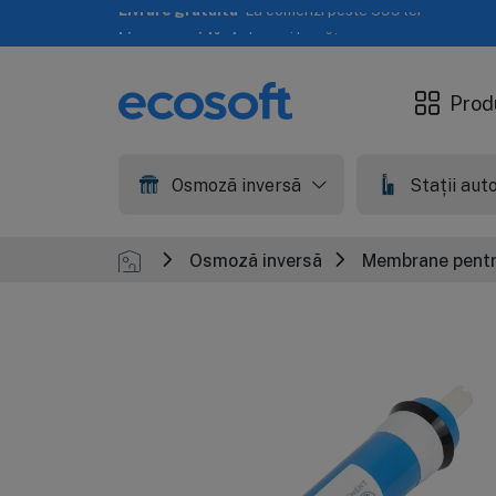
Livrare rapidă
A doua zi lucrătoare
Prod
Osmoză inversă
Stații au
Osmoză inversă
Membrane pentr