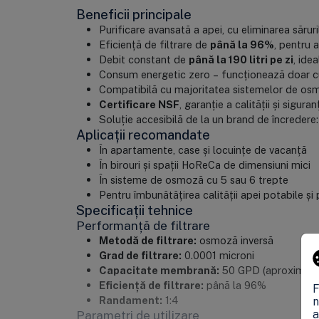
Beneficii principale
Purificare avansată a apei, cu eliminarea sărurilo
Eficiență de filtrare de
până la 96%
, pentru 
Debit constant de
până la 190 litri pe zi
, ide
Consum energetic zero – funcționează doar cu 
Compatibilă cu majoritatea sistemelor de osm
Certificare NSF
, garanție a calității și siguran
Soluție accesibilă de la un brand de încredere
Aplicații recomandate
În apartamente, case și locuințe de vacanță
În birouri și spații HoReCa de dimensiuni mici
În sisteme de osmoză cu 5 sau 6 trepte
Pentru îmbunătățirea calității apei potabile și 
Specificații tehnice
Performanță de filtrare
Metodă de filtrare:
osmoză inversă
Grad de filtrare:
0.0001 microni
Capacitate membrană:
50 GPD (aproximativ 1
Eficiență de filtrare:
până la 96%
F
Randament:
1:4
n
Parametri de utilizare
a