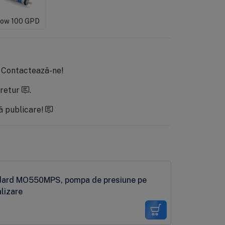
ow 100 GPD
.
Contactează-ne!
 retur
.
ă publicare!
ndard MO550MPS, pompa de presiune pe
alizare