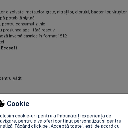
r dizolvate, metalelor grele, nitraților, clorului, bacteriilor, virușilo
apă potabilă sigură
al pentru consumul zilnic
presiunea apei, fără reactivi
oză inversă casnice în format 1812
ței
:
Ecosoft
pentru gătit
Cookie
90 litri/zi)
olosim cookie-uri pentru a îmbunătăți experiența de
avigare, pentru a va oferi conținut personalizat și pentru
naliză. Făcând click pe „Acceptă toate”, ești de acord cu