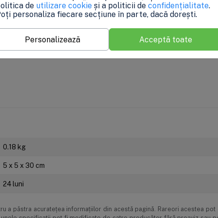
olitica de
utilizare cookie
și a politicii de
confidențialitate
.
oți personaliza fiecare secțiune în parte, dacă dorești.
Personalizează
Acceptă toate
0.18 kg
5 x 5 x 30 cm
o purificare fiabilă a apei, într-un format compact și eficient. Bucur
24 luni
de plată
Livrarea produselor
Garanție și service
u a păstra acurateţea informaţiilor din acestă pagină. Rareori acestea pot c
unele specificaţii pot fi modificate de catre producător fără preaviz sau 