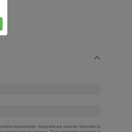
ă-te de apă curată, zi de zi, direct de la robinet.
Returul produselor
onţine inadvertenţe: fotografia are caracter informativ şi
pot conţine erori de operare. Toate promoţiile prezente în