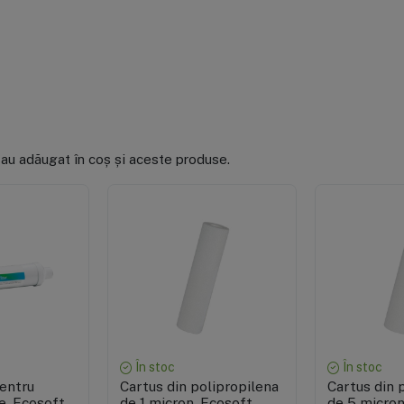
 au adăugat în coș și aceste produse.
re rapidă
Vizualizare rapidă
Vizuali
În stoc
În stoc
pentru
Cartus din polipropilena
Cartus din 
e, Ecosoft
de 1 micron, Ecosoft
de 5 micron