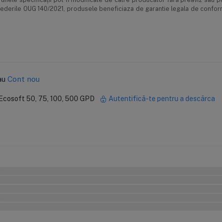
prevederile OUG 140/2021, produsele beneficiaza de garantie legala de confor
au
Cont nou
 Ecosoft 50, 75, 100, 500 GPD
Autentifică-te pentru a descărca
0%
0%
0%
0%
0%