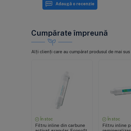
Adaugă o recenzie
Cumpărate împreună
Alți clienți care au cumpărat produsul de mai sus
Vizualizare rapidă
Vizualiza
În stoc
În stoc
Filtru inline din carbune
Filtru inline 
activat granular, Ecosoft
remineralizar