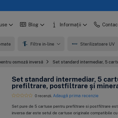
use
Blog
Informații
Contac
tomate
Filtre in-line
Sterilizatoare UV
 pentru osmoză inversă
Set standard intermediar, 5 cartu
Set standard intermediar, 5 car
prefiltrare, postfiltrare și miner
Adaugă prima recenzie
0 recenzii.
În stoc
În stoc
Set pure de 5 cartuse pentru prefiltrare si postfiltrare es
Set balance, 5
Cartus din
M
C
cartuse pentru
carbune activat
o
p
inversa dar este setul de cartuse originale compatibile 
osmoza inversa
granular, Ecosoft
E
m