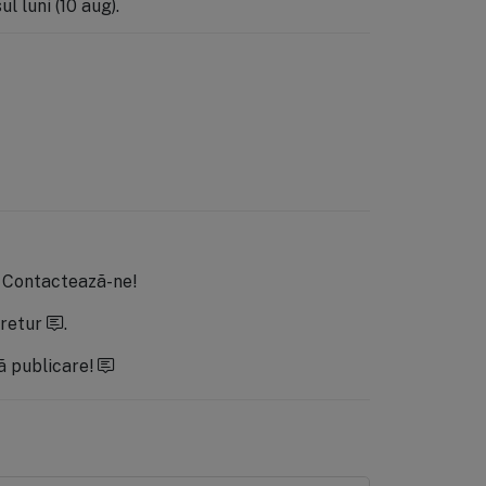
l luni (10 aug).
.
Contactează-ne!
 retur
.
ă publicare!