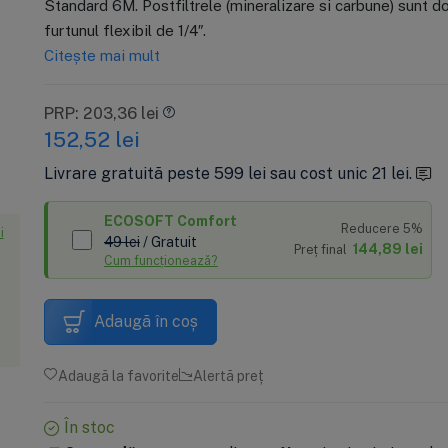
Standard 6M. Postfiltrele (mineralizare si carbune) sunt dot
standard, pre si
CHV2510, pentru
C
C
40,67 lei
PRP: 400 lei
PR
PR
furtunul flexibil de 1/4″.
postfiltrare
clor
c
s
290 lei
1
1
G
Citește mai mult
f
Adaugă în coș
Adaugă în coș
m
li
PRP: 203,36 lei
275,50 lei
(-5%) cu
ECOS
p
152,52
lei
c
Livrare gratuită peste 599 lei sau cost unic 21 lei.
ECOSOFT Comfort
Reducere 5%
i
49 lei
/ Gratuit
144,89 lei
Preț final
Cum funcționează?
Adaugă în coș
Adaugă la favorite
Alertă preț
În stoc