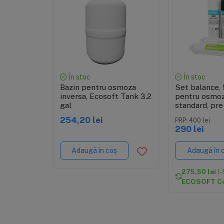
Vizualizare rapidă
Vizualiza
În stoc
În stoc
Bazin pentru osmoza
Set balance, 
inversa, Ecosoft Tank 3.2
pentru osmoz
gal
standard, pre
postfiltrare
254,20 lei
PRP: 400 lei
290 lei
Adaugă în coș
Adaugă în 
275,50 lei
(-
ECOSOFT C