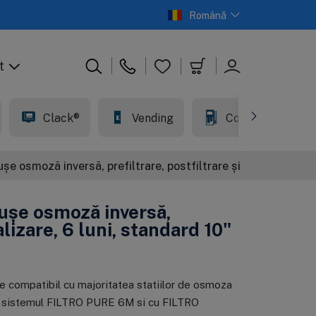
Română
t
Clack®
Vending
Comercial
șe osmoză inversă, prefiltrare, postfiltrare și mineralizare, 
tușe osmoză inversă,
alizare, 6 luni, standard 10"
În stoc
În stoc
În stoc
În stoc
te compatibil cu majoritatea statiilor de osmoza
embrana
artus din
Osmoza inversa
Cartus din
smoza inversa,
olipropilena de 1
premium, Ecosoft
polipropilena, Big
cu sistemul FILTRO PURE 6M si cu FILTRO
cosoft
icron, Ecosoft
Balance
Blue 20", 20