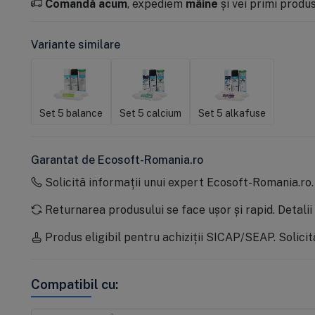
Comandă acum
, expediem
mâine
și vei primi produsu
Variante similare
Set 5 balance
Set 5 calcium
Set 5 alkafuse
Garantat de Ecosoft-Romania.ro
Solicită informații unui expert Ecosoft-Romania.ro
Returnarea produsului se face ușor și rapid.
Detalii
Produs eligibil pentru achiziții SICAP/SEAP.
Solicit
Compatibil cu: