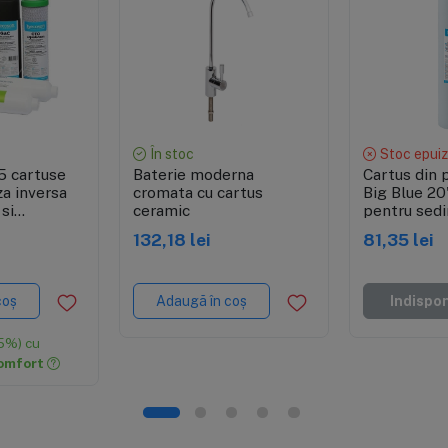
re rapidă
Vizualizare rapidă
Vizuali
În stoc
Stoc epuiz
5 cartuse
Baterie moderna
Cartus din 
a inversa
cromata cu cartus
Big Blue 20"
 si
ceramic
pentru sed
4.5"x20"
132,18 lei
81,35 lei
coș
Adaugă în coș
Indispon
5%) cu
omfort