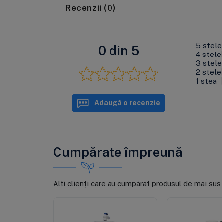
Recenzii (0)
5 stele
0 din 5
4 stele
3 stele
2 stele
1 stea
Adaugă o recenzie
Cumpărate împreună
Alți clienți care au cumpărat produsul de mai sus