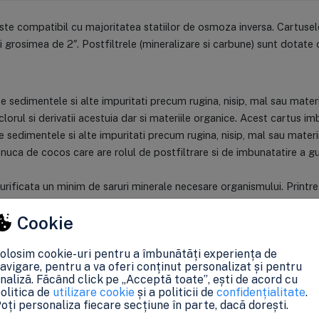
este compatibil cu majoritatea statiilor de osmoza inversa. Cartusel
i grosimea de 2″. Postfiltrele (mineralizare si carbune) sunt dotate c
e sedimentele si alte impuritati precum rugina, nisip, mal sau materi
lorul si derivatii acestuia dar si materiile organice. Acest cartus i
 sedimentele si alte impuritati precum rugina, nisip, mal sau materi
nuca de cocos care are rolul de postfiltrare si de imbunatatire a gust
purificata un minim de saruri minerale necesare organismului. Print
ural si este produs din roci (pietre).
Cookie
6 stadii.
olosim cookie-uri pentru a îmbunătăți experiența de
n 6 stadii cu pompa booster separata.
avigare, pentru a va oferi conținut personalizat și pentru
in 6 stadii.
naliză. Făcând click pe „Acceptă toate”, ești de acord cu
olitica de
utilizare cookie
și a politicii de
confidențialitate
.
d in 6 stadii cu pompa booster integrata.
oți personaliza fiecare secțiune în parte, dacă dorești.
luni, in functie de cantitatea si de calitatea apei de intrare.