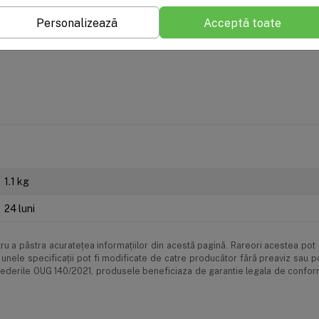
Personalizează
Acceptă toate
de plată
Livrarea produselor
Garanție și service
1.1 kg
24 luni
u a păstra acurateţea informaţiilor din acestă pagină. Rareori acestea pot c
unele specificaţii pot fi modificate de catre producător fără preaviz sau 
prevederile OUG 140/2021, produsele beneficiaza de garantie legala de confor