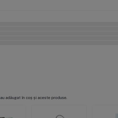
0%
0%
0%
0%
0%
 au adăugat în coș și aceste produse.