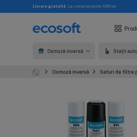
Livrare rapidă
A doua zi lucrătoare
Prod
Osmoză inversă
Stații au
Osmoză inversă
Seturi de filtre