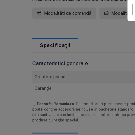
Modalități de comandă
Modalități 
Specificații
Caracteristici generale
Greutate pachet
Garanţie
Ecosoft-Romania.ro
: Facem eforturi permanente pentr
poate conţine accesorii neincluse în pachetele standard, 
site sunt valabile în limita stocului. In conformitate cu 
produse cu regim special.