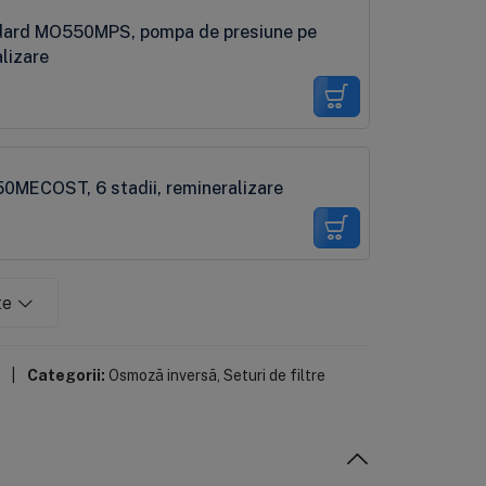
ndard MO550MPS, pompa de presiune pe
alizare
0MECOST, 6 stadii, remineralizare
te
|
Categorii:
Osmoză inversă
,
Seturi de filtre