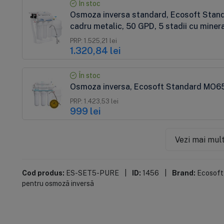
În stoc
Osmoza inversa standard, Ecosoft Sta
cadru metalic, 50 GPD, 5 stadii cu miner
PRP: 1.525,21 lei
1.320,84 lei
În stoc
Osmoza inversa, Ecosoft Standard MO65
PRP: 1.423,53 lei
999 lei
Vezi mai mul
Cod produs:
ES-SET5-PURE
|
ID:
1456
|
Brand:
Ecosoft
pentru osmoză inversă