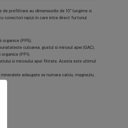
e de prefiltrare au dimensiunile de 10″ lungime si
u conectori rapizi in care intra direct furtunul
i organice (PP5).
mbunatateste culoarea, gustul si mirosul apei (GAC).
i organice (PP1).
ului si mirosului apei filtrate. Acesta este ultimul
re mineralele adaugate se numara calciu, magneziu,