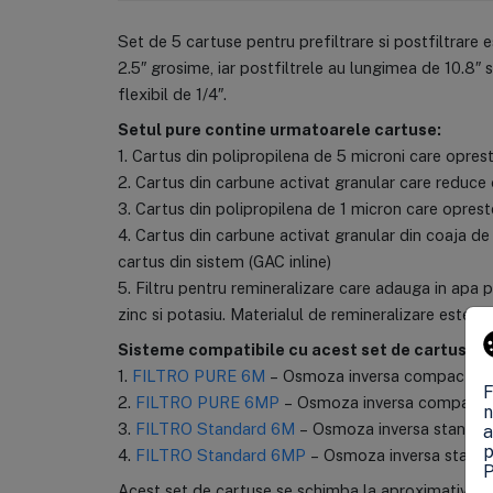
Set de 5 cartuse pentru prefiltrare si postfiltrare 
2.5″ grosime, iar postfiltrele au lungimea de 10.8″ s
flexibil de 1/4″.
Setul pure contine urmatoarele cartuse:
1. Cartus din polipropilena de 5 microni care oprest
2. Cartus din carbune activat granular care reduce c
3. Cartus din polipropilena de 1 micron care opreste
4. Cartus din carbune activat granular din coaja de 
cartus din sistem (GAC inline)
5. Filtru pentru remineralizare care adauga in apa 
zinc si potasiu. Materialul de remineralizare este nat
Sisteme compatibile cu acest set de cartuse:
1.
FILTRO PURE 6M
– Osmoza inversa compacta in 
F
2.
FILTRO PURE 6MP
– Osmoza inversa compacta i
n
3.
FILTRO Standard 6M
– Osmoza inversa standard 
a
p
4.
FILTRO Standard 6MP
– Osmoza inversa standar
P
Acest set de cartuse se schimba la aproximativ 6-12 