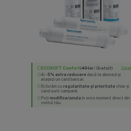
ECOSOFT Comfort
(
49 lei
/ Gratuit)
Detali
Ai
-5% extra reducere
dacă te abonezi
și
atașezi un card bancar.
Îți livrăm cu
regularitate și prioritate
chiar și
cand sunt campanii.
Poți
modifica/anula
în orice moment
direct din
contul tău.