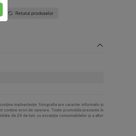
Returul produselor
onţine inadvertenţe: fotografia are caracter informativ şi
pot conţine erori de operare. Toate promoţiile prezente în
mitate de 24 de luni, cu excepția consumabilelor și a altor