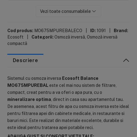
Vezi toate consumabilele
Cod produs:
MO675MPUREBALECO
|
ID:
1091
|
Brand:
Ecosoft
|
Categorii:
Osmoză inversă
,
Osmoză inversă
compactă
Descriere
Sistemul cu osmoza inversa
Ecosoft Balance
MO675MPUREBAL
este cel mai nou sistem de filtrare,
compact, creat pentru a va oferi o apa pura, cu o
mineralizare optima
, direct in casa sau apartamentul tau.
De asemenea, acest filtru de apa cu osmoza inversa este ideal
pentru filtrarea apei din cabinete medicale, in restaurante si
baruri mici. Este realizat din materiale excelente, durabile si
este ideal pentru tratarea apei potabile reci.
ADAUGA GUST SI CONFORT VIETII TALE: