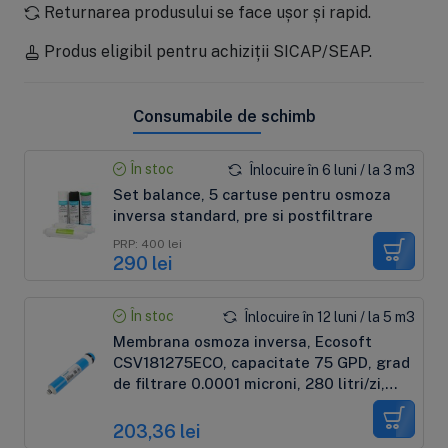
Returnarea produsului se face ușor și rapid.
Produs eligibil pentru achiziții SICAP/SEAP.
Consumabile de schimb
În stoc
Înlocuire în 6 luni / la 3 m3
Set balance, 5 cartuse pentru osmoza
inversa standard, pre si postfiltrare
PRP: 400 lei
290 lei
În stoc
Înlocuire în 12 luni / la 5 m3
Membrana osmoza inversa, Ecosoft
CSV181275ECO, capacitate 75 GPD, grad
de filtrare 0.0001 microni, 280 litri/zi,
eficienta pana la 96%, certificare NSF
203,36 lei