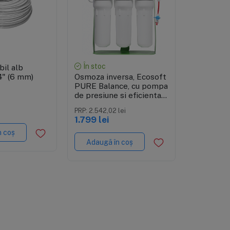
zare rapidă
Vizual
Vizualizare rapidă
În stoc
În stoc
bil alb
Osmoza in
4" (6 mm)
flow, FIL
Osmoza inversa, Ecosoft
DF600, de
PURE Balance, cu pompa
600GPD, f
de presiune si eficienta
PRP: 3.558,8
pompa boo
ridicata, 6 stadii, cadru
2.339,99
PRP: 2.542,02 lei
TDS, cart
metalic, remineralizare
1.799 lei
twist
optima
n coș
Adaugă 
Adaugă în coș