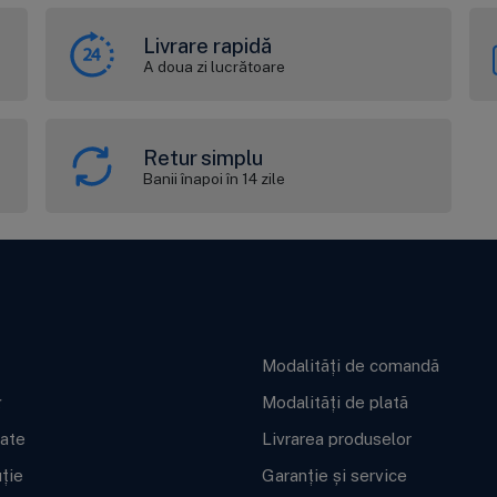
Livrare rapidă
A doua zi lucrătoare
Retur simplu
Banii înapoi în 14 zile
ft BWT
Informații utile
Modalități de comandă
g
Modalități de plată
cate
Livrarea produselor
uție
Garanție și service