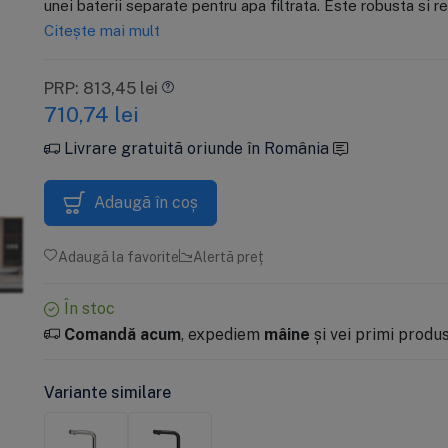
unei baterii separate pentru apa filtrata. Este robusta si r
standard, pre si
CHV2510, pentru
C
C
40,67 lei
PRP: 400 lei
PR
PR
Citește mai mult
postfiltrare
clor
c
s
290 lei
1
1
G
f
Adaugă în coș
Adaugă în coș
m
PRP: 813,45 lei
li
710,74
lei
275,50 lei
(-5%) cu
ECOS
p
c
Livrare gratuită oriunde în România
Adaugă în coș
Adaugă la favorite
Alertă preț
În stoc
Comandă acum
, expediem
mâine
și vei primi produsu
Variante similare