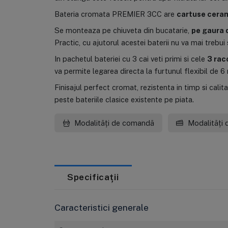
Bateria cromata PREMIER 3CC are
cartuse cera
Se monteaza pe chiuveta din bucatarie,
pe gaura 
Practic, cu ajutorul acestei baterii nu va mai trebui 
In pachetul bateriei cu 3 cai veti primi si cele
3 rac
va permite legarea directa la furtunul flexibil de 6 m
Finisajul perfect cromat, rezistenta in timp si cali
peste bateriile clasice existente pe piata.
Modalități de comandă
Modalități 
Specificații
Caracteristici generale