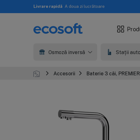
Livrare rapidă
A doua zi lucrătoare
Prod
Osmoză inversă
Stații au
Accesorii
Baterie 3 căi, PREMIER 