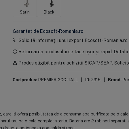
Satin
Black
Garantat de Ecosoft-Romania.ro
Solicită informații unui expert Ecosoft-Romania.ro
Returnarea produsului se face ușor și rapid.
Detalii
Produs eligibil pentru achiziții SICAP/SEAP.
Solicit
Cod produs:
PREMIER-3CC-TALL
|
ID:
2315
|
Brand:
Pre
t
, care iti ofera posibilitatea de a consuma apa purificata pe o cal
harul tau pe o cale complet sterila. Bateria are 2 robineti separat
din dreapta actioneaza apa calda si rece.