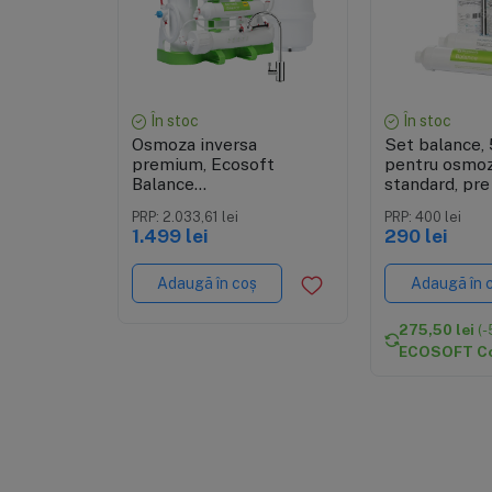
Vizualizare rapidă
Vizualiza
În stoc
În stoc
Osmoza inversa
Set balance, 
premium, Ecosoft
pentru osmoz
Balance
standard, pre
MO675MPUREBAL, 6
postfiltrare
PRP: 2.033,61 lei
PRP: 400 lei
stadii, eficienta ridicata,
1.499 lei
290 lei
remineralizare cu calciu
si magneziu
Adaugă în coș
Adaugă în 
275,50 lei
(-
ECOSOFT C