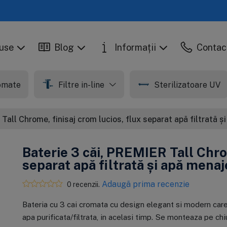
use
Blog
Informații
Contac
tomate
Filtre in-line
Sterilizatoare UV
Tall Chrome, finisaj crom lucios, flux separat apă filtrată ș
Baterie 3 căi, PREMIER Tall Chrom
separat apă filtrată și apă menaje
Adaugă prima recenzie
0 recenzii.
În stoc
În stoc
Bateria cu 3 cai cromata cu design elegant si modern care
Set balance, 5
Cartus din
M
C
cartuse pentru
carbune activat
o
p
apa purificata/filtrata, in acelasi timp. Se monteaza pe c
osmoza inversa
granular, Ecosoft
E
m