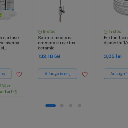
re rapidă
Vizualizare rapidă
Vizuali
În stoc
În stoc
5 cartuse
Baterie moderna
Furtun flexi
a inversa
cromata cu cartus
diametru 1/
 si
ceramic
132,18 lei
3,05 lei
coș
Adaugă în coș
Adaugă î
5%) cu
omfort