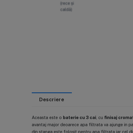
Descriere
Aceasta este o
baterie cu 3 cai
, cu
finisaj croma
avantaj major deoarece apa filtrata va ajunge in pa
din stanga este folosit pentru apa filtrata iar cel 