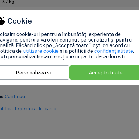
2.7 kg
25 x 49 x 7 cm
Cookie
24 luni
olosim cookie-uri pentru a îmbunătăți experiența de
avigare, pentru a va oferi conținut personalizat și pentru
u a păstra acurateţea informaţiilor din acestă pagină. Rareori acestea pot c
naliză. Făcând click pe „Acceptă toate”, ești de acord cu
unele specificaţii pot fi modificate de catre producător fără preaviz sau 
olitica de
utilizare cookie
și a politicii de
confidențialitate
.
prevederile OUG 140/2021, produsele beneficiaza de garantie legala de confor
oți personaliza fiecare secțiune în parte, dacă dorești.
Personalizează
Acceptă toate
au
Cont nou
tifică-te pentru a descărca