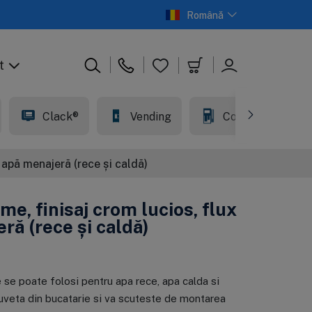
Română
t
Clack®
Vending
Comercial
i apă menajeră (rece și caldă)
e, finisaj crom lucios, flux
ră (rece și caldă)
În stoc
În stoc
În stoc
În stoc
 se poate folosi pentru apa rece, apa calda si
embrana
artus din
Osmoza inversa
Cartus din
smoza inversa,
olipropilena de 1
premium, Ecosoft
polipropilena, Big
hiuveta din bucatarie si va scuteste de montarea
cosoft
icron, Ecosoft
Balance
Blue 20", 20