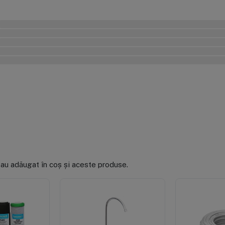
0%
0%
0%
0%
0%
 au adăugat în coș și aceste produse.