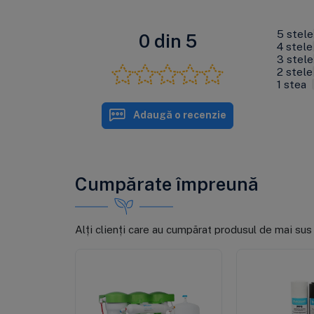
5 stele
0 din 5
4 stele
3 stele
2 stele
1 stea
Adaugă o recenzie
Cumpărate împreună
Alți clienți care au cumpărat produsul de mai sus