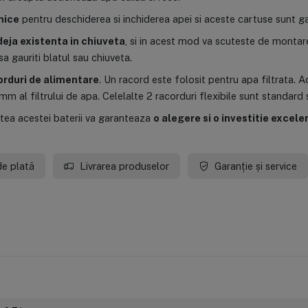
mice
pentru deschiderea si inchiderea apei si aceste cartuse sunt g
deja existenta in chiuveta
, si in acest mod va scuteste de montare
sa gauriti blatul sau chiuveta.
orduri de alimentare
. Un racord este folosit pentru apa filtrata. 
m al filtrului de apa. Celelalte 2 racorduri flexibile sunt standard si
tatea acestei baterii va garanteaza
o alegere si o investitie excele
de plată
Livrarea produselor
Garanție și service