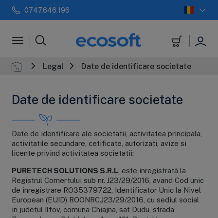
0747.646.196
 automate
Filtre in-line
+
Sterilizatoar
Legal
Date de identificare societate
Date de identificare societate
Date de identificare ale societatii, activitatea principala,
activitatile secundare, cetificate, autorizați, avize si
licente privind activitatea societatii:
PURETECH SOLUTIONS S.R.L
. este inregistrată la
Registrul Comertului sub nr. J23/29/2016, avand Cod unic
de înregistrare RO35379722, Identificator Unic la Nivel
European (EUID) ROONRC.J23/29/2016, cu sediul social
in judetul Ilfov, comuna Chiajna, sat Dudu, strada