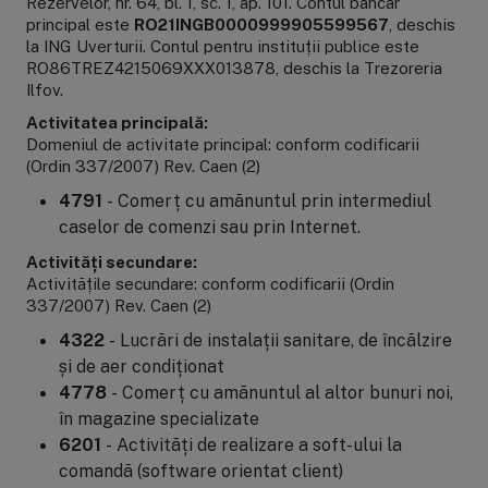
Rezervelor, nr. 64, bl. 1, sc. 1, ap. 101. Contul bancar
principal este
RO21INGB0000999905599567
, deschis
la ING Uverturii. Contul pentru instituții publice este
RO86TREZ4215069XXX013878, deschis la Trezoreria
Ilfov.
Activitatea principală:
Domeniul de activitate principal: conform codificarii
(Ordin 337/2007) Rev. Caen (2)
4791
- Comerţ cu amănuntul prin intermediul
caselor de comenzi sau prin Internet.
Activităţi secundare:
Activităţile secundare: conform codificarii (Ordin
337/2007) Rev. Caen (2)
4322
- Lucrări de instalaţii sanitare, de încălzire
şi de aer condiţionat
4778
- Comerţ cu amănuntul al altor bunuri noi,
în magazine specializate
6201
- Activităţi de realizare a soft-ului la
comandă (software orientat client)