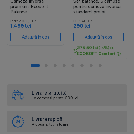
Osmoza inversa
Set balance, 5 cartuse
premium, Ecosoft
pentru osmoza inversa
Balance
standard, pre si
MO675MPUREBAL, 6
postfiltrare
PRP: 2.033,61 lei
PRP: 400 lei
stadii, eficienta ridicata,
1.499 lei
290 lei
remineralizare cu calciu
si magneziu
Adaugă în coș
Adaugă în coș
275,50 lei
(-5%) cu
ECOSOFT Comfort
Livrare gratuită
La comenzi peste 599 lei
Livrare rapidă
A doua zi lucrătoare