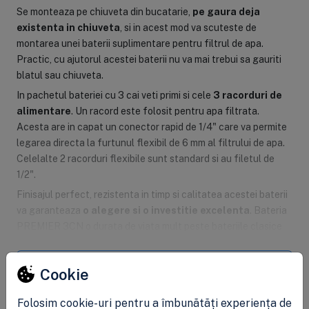
Se monteaza pe chiuveta din bucatarie,
pe gaura deja
existenta in chiuveta
, si in acest mod va scuteste de
montarea unei baterii suplimentare pentru filtrul de apa.
Practic, cu ajutorul acestei baterii nu va mai trebui sa gauriti
blatul sau chiuveta.
In pachetul bateriei cu 3 cai veti primi si cele
3 racorduri de
alimentare
. Un racord este folosit pentru apa filtrata.
Acesta are in capat un conector rapid de 1/4" care va permite
legarea directa la furtunul flexibil de 6 mm al filtrului de apa.
Celelalte 2 racorduri flexibile sunt standard si au filetul de
1/2".
Finisajul perfect, rezistenta in timp si calitatea acestei baterii
va garanteaza
o alegere si o investitie excelenta
. Bateria
PREMIER 3CN o durata de viata mult peste bateriile clasice
existente pe piata. Culoare exterioara este neagra de tip
granit.
Vezi mai mult
Cookie
Modalități de comandă
Folosim cookie-uri pentru a îmbunătăți experiența de