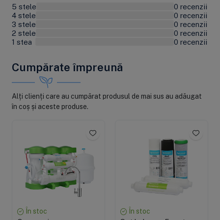
5 stele
0 recenzii
0%
4 stele
0 recenzii
0%
3 stele
0 recenzii
0%
2 stele
0 recenzii
0%
1 stea
0 recenzii
0%
Cumpărate împreună
Alți clienți care au cumpărat produsul de mai sus au adăugat
în coș și aceste produse.
În stoc
În stoc