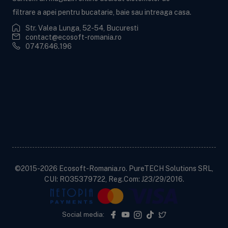
filtrare a apei pentru bucatarie, baie sau intreaga casa.
Str. Valea Lunga, 52-54, Bucuresti
contact@ecosoft-romania.ro
0747.646.196
Ecosoft BWT
Informații utile
Informații legale
Contactează-ne!
©2015-2026 Ecosoft-Romania.ro. PureTECH Solutions SRL,
CUI: RO35379722, Reg.Com: J23/29/2016.
Social media: