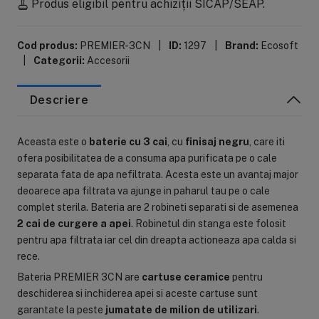
Produs eligibil pentru achiziții SICAP/SEAP.
Cod produs:
PREMIER-3CN
|
ID:
1297
|
Brand:
Ecosoft
|
Categorii:
Accesorii
Descriere
Aceasta este o
baterie cu 3 cai
, cu
finisaj negru
, care iti
ofera posibilitatea de a consuma apa purificata pe o cale
separata fata de apa nefiltrata. Acesta este un avantaj major
deoarece apa filtrata va ajunge in paharul tau pe o cale
complet sterila. Bateria are 2 robineti separati si de asemenea
2 cai de curgere a apei
. Robinetul din stanga este folosit
pentru apa filtrata iar cel din dreapta actioneaza apa calda si
rece.
Bateria PREMIER 3CN are
cartuse ceramice
pentru
deschiderea si inchiderea apei si aceste cartuse sunt
garantate la peste
jumatate de milion de utilizari
.