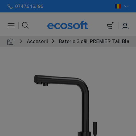
0747.646.196
 automate
Filtre in-line
+
Sterilizatoar
Accesorii
Baterie 3 căi, PREMIER Tall Black, 