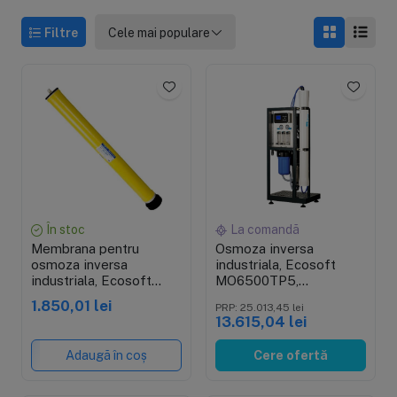
Filtre
Cele mai populare
În stoc
La comandă
Membrana pentru
Osmoza inversa
osmoza inversa
industriala, Ecosoft
industriala, Ecosoft
MO6500TP5,
ELP4040, 40 inch, 2600
profesionala, 1 carcasa
1.850,01 lei
PRP: 25.013,45 lei
GPD
pentru membrana de 4",
13.615,04 lei
controler, prefiltrare si
pompa inclusa
Adaugă în coș
Cere ofertă