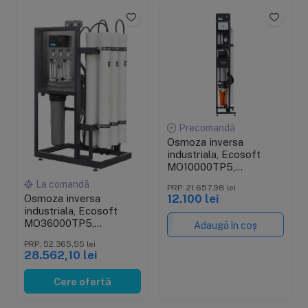
Precomandă
Osmoza inversa
industriala, Ecosoft
MO10000TP5,
economica, controler, 2
La comandă
PRP: 21.657,98 lei
carcase de membrane
Osmoza inversa
12.100 lei
40", prefiltrare si pompa
industriala, Ecosoft
inclusa
MO36000TP5,
Adaugă în coș
profesionala, 6 carcase
PRP: 52.365,55 lei
pentru membrane de 4",
28.562,10 lei
controler, prefiltrare si
pompa inclusa
Cere ofertă