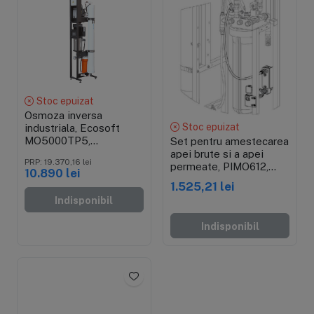
Stoc epuizat
Osmoza inversa
Stoc epuizat
industriala, Ecosoft
MO5000TP5,
Set pentru amestecarea
economica, controler
apei brute si a apei
PRP: 19.370,16 lei
OC5000, 1 carcasa de
permeate, PIMO612,
10.890 lei
membrana 40",
pentru osmoza inversa
1.525,21 lei
prefiltrare si pompa
industriala
Indisponibil
inclusa
Indisponibil