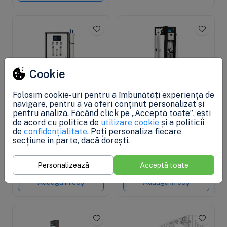
Cookie
Folosim cookie-uri pentru a îmbunătăți experiența de
navigare, pentru a va oferi conținut personalizat și
Precomandă
Ultima bucată
pentru analiză. Făcând click pe „Acceptă toate”, ești
Osmoza inversa
Osmoza inversa
de acord cu politica de
utilizare cookie
și a politicii
industriala, Ecosoft
industriala, Ecosoft
de
confidențialitate
. Poți personaliza fiecare
MO12000TP5,
MO20000TP5,
secțiune în parte, dacă dorești.
profesionala, 2 carcase
economica, controler, 4
PRP: 27.097,90 lei
PRP: 36.696,55 lei
pentru membrane de 4",
carcase de membrane
14.794,54 lei
20.031,09 lei
Personalizează
Acceptă toate
controler, prefiltrare si
40", prefiltrare si pompa
pompa inclusa
inclusa
Adaugă în coș
Adaugă în coș