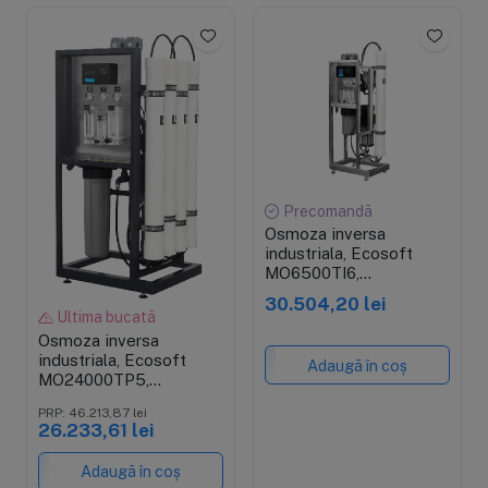
Precomandă
Osmoza inversa
industriala, Ecosoft
MO6500TI6,
profesionala, carcasa
30.504,20 lei
pentru 1 membrana de
Ultima bucată
4", controler, prefiltrare
Osmoza inversa
si pompa inclusa
industriala, Ecosoft
Adaugă în coș
MO24000TP5,
profesionala, 4 carcase
PRP: 46.213,87 lei
pentru membrane de 4",
26.233,61 lei
controler, prefiltrare si
pompa inclusa
Adaugă în coș