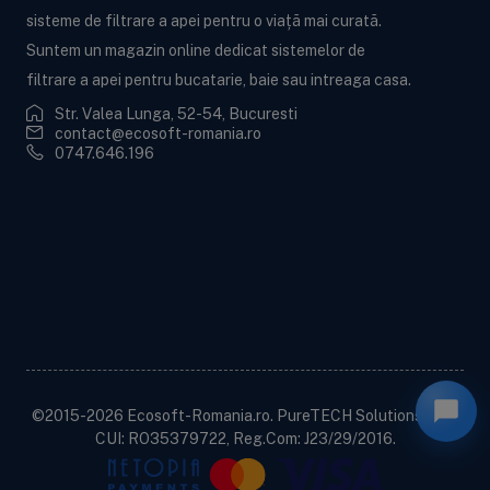
sisteme de filtrare a apei pentru o viață mai curată.
Suntem un magazin online dedicat sistemelor de
filtrare a apei pentru bucatarie, baie sau intreaga casa.
Str. Valea Lunga, 52-54, Bucuresti
contact@ecosoft-romania.ro
0747.646.196
Ecosoft BWT
Informații utile
Informații legale
Contactează-ne!
©2015-2026 Ecosoft-Romania.ro. PureTECH Solutions SRL,
CUI: RO35379722, Reg.Com: J23/29/2016.