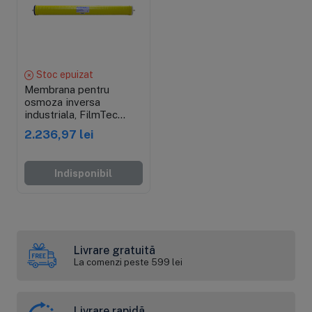
Stoc epuizat
Membrana pentru
osmoza inversa
industriala, FilmTec
LCLE PRO-4040, 40
2.236,97 lei
inch, 2600 GPD
Indisponibil
Livrare gratuită
La comenzi peste 599 lei
Livrare rapidă