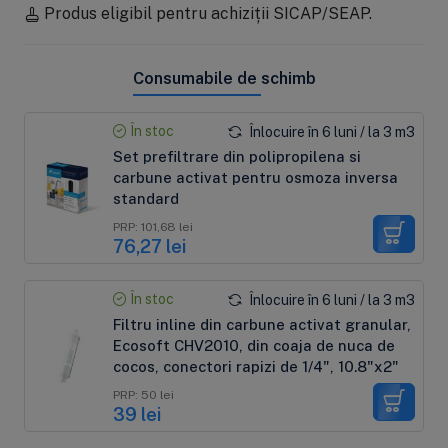
Produs eligibil pentru achiziții SICAP/SEAP.
Consumabile de schimb
În stoc
Înlocuire în 6 luni / la 3 m3
Set prefiltrare din polipropilena si
carbune activat pentru osmoza inversa
standard
PRP: 101,68 lei
76,27 lei
În stoc
Înlocuire în 6 luni / la 3 m3
Filtru inline din carbune activat granular,
Ecosoft CHV2010, din coaja de nuca de
cocos, conectori rapizi de 1/4", 10.8"x2"
PRP: 50 lei
39 lei