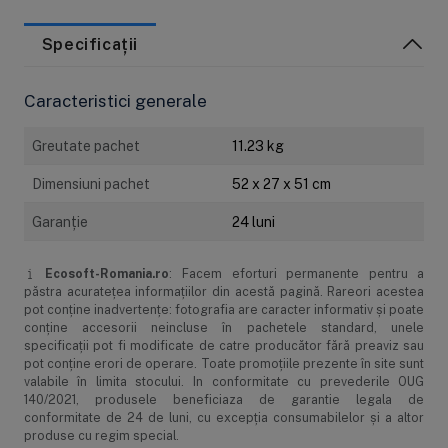
schimba la maxim 6 luni.
Filtru 3:
cartus din polipropilena (PP) de 1 micron pentru
Specificații
filtrarea sedimentelor mai mari de 1 micron. Se schimba la
maxim 6 luni.
Caracteristici generale
Filtru 4:
Membrana osmoza inversa cu finete de filtrare de
0.0001 microni. Aceasta are capacitatea de a filtra 190 litri de
Greutate pachet
11.23 kg
apa pe zi. Se schimba la maxim 2 ani.
Dimensiuni pachet
52 x 27 x 51 cm
Filtru 5:
Postfiltru carbune activ granular (GAC) pentru a
imbunatati gustul apei. Se schimba la maxim 6 luni.
Garanţie
24 luni
Puteti imbunatati sistemul adaugand
urmatoarele:
Ecosoft-Romania.ro
: Facem eforturi permanente pentru a
1. Remineralizare - Post filtru pentru adaugare de minerale in
păstra acurateţea informaţiilor din acestă pagină. Rareori acestea
pot conţine inadvertenţe: fotografia are caracter informativ şi poate
apa filtrata.
conţine accesorii neincluse în pachetele standard, unele
2. Sterilizator UV - Acesta se monteaza dupa ultimul cartus
specificaţii pot fi modificate de catre producător fără preaviz sau
pot conţine erori de operare. Toate promoţiile prezente în site sunt
din sistem si se fixeaza cu cleme speciale.
valabile în limita stocului. In conformitate cu prevederile OUG
140/2021, produsele beneficiaza de garantie legala de
Pachetul contine:
conformitate de 24 de luni, cu excepția consumabilelor și a altor
Setul de 4 cartuse (3 prefiltrare si 1 postfiltrare)
produse cu regim special.