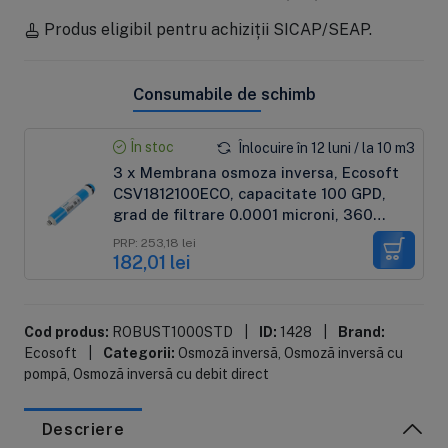
Produs eligibil pentru achiziții SICAP/SEAP.
Consumabile de schimb
În stoc
Înlocuire în 12 luni / la 10 m3
3 x Membrana osmoza inversa, Ecosoft
CSV1812100ECO, capacitate 100 GPD,
grad de filtrare 0.0001 microni, 360
litri/zi, eficienta pana la 96%, certificare
PRP: 253,18 lei
NSF
182,01 lei
Cod produs:
ROBUST1000STD
|
ID:
1428
|
Brand:
Ecosoft
|
Categorii:
Osmoză inversă
,
Osmoză inversă cu
pompă
,
Osmoză inversă cu debit direct
Descriere