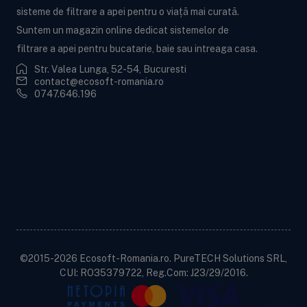
sisteme de filtrare a apei pentru o viață mai curată.
Suntem un magazin online dedicat sistemelor de
filtrare a apei pentru bucatarie, baie sau intreaga casa.
Str. Valea Lunga, 52-54, Bucuresti
contact@ecosoft-romania.ro
0747.646.196
Ecosoft BWT
Informații utile
Informații legale
Contactează-ne!
©2015-2026 Ecosoft-Romania.ro. PureTECH Solutions SRL,
CUI: RO35379722, Reg.Com: J23/29/2016.