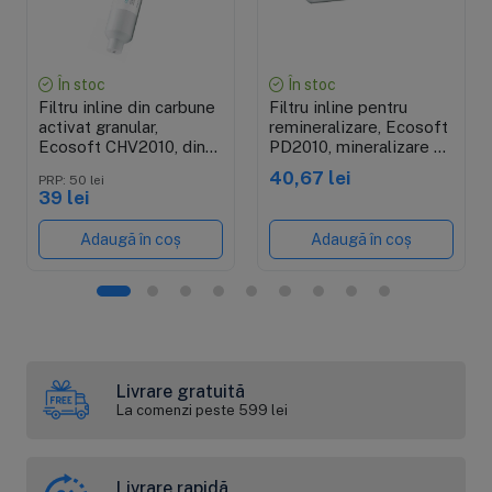
În stoc
În stoc
Filtru inline din carbune
Filtru inline pentru
activat granular,
remineralizare, Ecosoft
Ecosoft CHV2010, din
PD2010, mineralizare cu
coaja de nuca de cocos,
calciu, magneziu si
40,67 lei
PRP: 50 lei
conectori rapizi de 1/4",
potasiu, conectori rapizi
39 lei
10.8"x2"
de 1/4", 10.8"x2"
Adaugă în coș
Adaugă în coș
Livrare gratuită
La comenzi peste 599 lei
Livrare rapidă