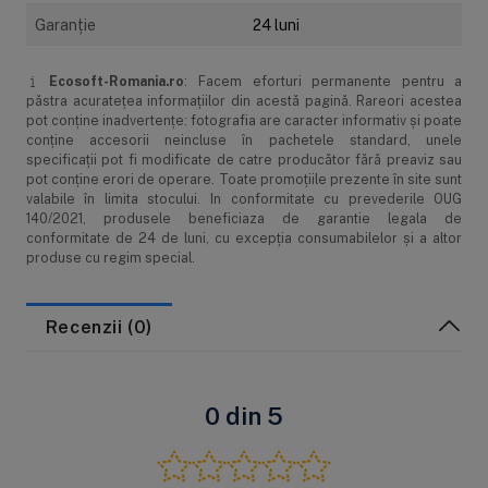
Garanţie
24 luni
Modalități de plată
Ecosoft-Romania.ro
: Facem eforturi permanente pentru a
Livrarea produselor
păstra acurateţea informaţiilor din acestă pagină. Rareori acestea
pot conţine inadvertenţe: fotografia are caracter informativ şi poate
Garanție și service
conţine accesorii neincluse în pachetele standard, unele
specificaţii pot fi modificate de catre producător fără preaviz sau
pot conţine erori de operare. Toate promoţiile prezente în site sunt
Returul produselor
valabile în limita stocului. In conformitate cu prevederile OUG
140/2021, produsele beneficiaza de garantie legala de
conformitate de 24 de luni, cu excepția consumabilelor și a altor
produse cu regim special.
Recenzii (0)
0 din 5