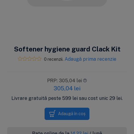
Softener hygiene guard Clack Kit
Adaugă prima recenzie
0 recenzii.
PRP: 305,04 lei
305,04
lei
Livrare gratuită peste 599 lei sau cost unic 29 lei.
Adaugă în coș
Rate online de la
14.22
lei
/ lună