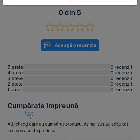
0 din 5
Adaugă o recenzie
5 stele
0 recenzii
0%
4 stele
0 recenzii
0%
3 stele
0 recenzii
0%
2 stele
0 recenzii
0%
1 stea
0 recenzii
0%
Cumpărate împreună
Alți clienți care au cumpărat produsul de mai sus au adăugat
în coș și aceste produse.