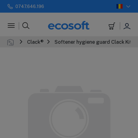
0747.646.196
 automate
Filtre in-line
+
Sterilizatoar
Clack®
Softener hygiene guard Clack Kit