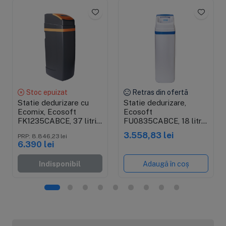
Stoc epuizat
Retras din ofertă
Statie dedurizare cu
Statie dedurizare,
Ecomix, Ecosoft
Ecosoft
FK1235CABCE, 37 litri
FU0835CABCE, 18 litri
rasina Ecomix A,
rasina Dowex HCRS/C,
3.558,83 lei
PRP: 8.846,23 lei
cabinet premium
cabinet premium
6.390 lei
Indisponibil
Adaugă în coș