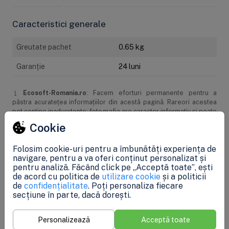
Caracteristici generale
Greutate pachet
0.65 kg
Garanţie
24 luni
Ecosoft-Romania.ro
: Facem eforturi permanente pentru a
păstra acurateţea informaţiilor din acestă pagină. Rareori acestea
pot conţine inadvertenţe: fotografia are caracter informativ şi poate
conţine accesorii neincluse în pachetele standard, unele
Cookie
specificaţii pot fi modificate de catre producător fără preaviz sau
pot conţine erori de operare. Toate promoţiile prezente în site sunt
Folosim cookie-uri pentru a îmbunătăți experiența de
valabile în limita stocului. In conformitate cu prevederile OUG
navigare, pentru a va oferi conținut personalizat și
140/2021, produsele beneficiaza de garantie legala de
pentru analiză. Făcând click pe „Acceptă toate”, ești
conformitate de 24 de luni, cu excepția consumabilelor și a altor
de acord cu politica de
utilizare cookie
și a politicii
produse cu regim special.
de
confidențialitate
. Poți personaliza fiecare
secțiune în parte, dacă dorești.
Recenzii (0)
Personalizează
Acceptă toate