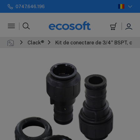
0747.646.196
 automate
Filtre in-line
+
Sterilizatoar
Clack®
Kit de conectare de 3/4" BSPT, cu 