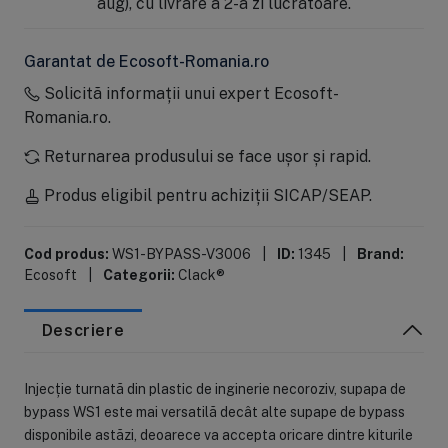
aug), cu livrare a 2-a zi lucrătoare.
Garantat de Ecosoft-Romania.ro
Solicită informații unui expert Ecosoft-
Romania.ro.
Returnarea produsului se face ușor și rapid.
Produs eligibil pentru achiziții SICAP/SEAP.
Cod produs:
WS1-BYPASS-V3006
|
ID:
1345
|
Brand:
Ecosoft
|
Categorii:
Clack®
Descriere
Injecție turnată din plastic de inginerie necoroziv, supapa de
bypass WS1 este mai versatilă decât alte supape de bypass
disponibile astăzi, deoarece va accepta oricare dintre kiturile