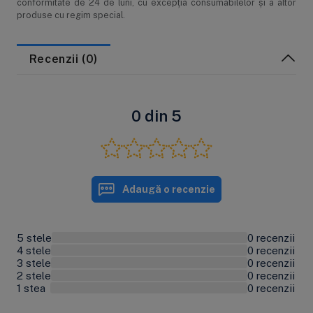
conformitate de 24 de luni, cu excepția consumabilelor și a altor
produse cu regim special.
Recenzii (0)
0 din 5
Adaugă o recenzie
5 stele
0 recenzii
0%
4 stele
0 recenzii
0%
3 stele
0 recenzii
0%
2 stele
0 recenzii
0%
1 stea
0 recenzii
0%