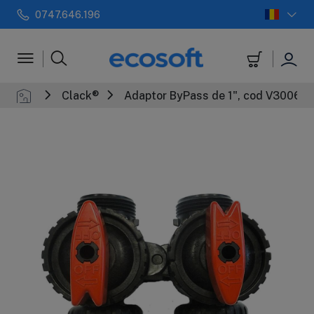
0747.646.196
 automate
Filtre in-line
+
Sterilizatoar
Clack®
Adaptor ByPass de 1", cod V3006, v