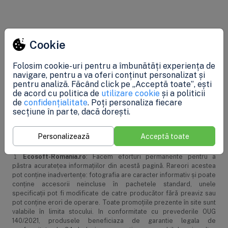
Specificații
Cookie
Folosim cookie-uri pentru a îmbunătăți experiența de
Caracteristici generale
navigare, pentru a va oferi conținut personalizat și
pentru analiză. Făcând click pe „Acceptă toate”, ești
Greutate pachet
0.4 kg
de acord cu politica de
utilizare cookie
și a politicii
de
confidențialitate
. Poți personaliza fiecare
secțiune în parte, dacă dorești.
Dimensiuni pachet
25 x 18 x 10 cm
Garanţie
24 luni
Personalizează
Acceptă toate
Ecosoft-Romania.ro
: Facem eforturi permanente pentru a
păstra acurateţea informaţiilor din acestă pagină. Rareori acestea
pot conţine inadvertenţe: fotografia are caracter informativ şi poate
conţine accesorii neincluse în pachetele standard, unele
specificaţii pot fi modificate de catre producător fără preaviz sau
pot conţine erori de operare. Toate promoţiile prezente în site sunt
valabile în limita stocului. In conformitate cu prevederile OUG
140/2021, produsele beneficiaza de garantie legala de