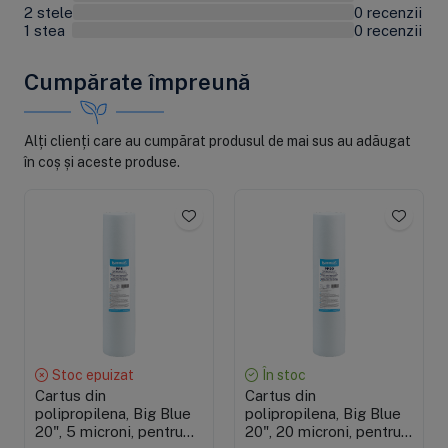
2 stele
0 recenzii
0%
1 stea
0 recenzii
0%
Livrarea produselor
Cumpărate împreună
Garanție și service
Returul produselor
Alți clienți care au cumpărat produsul de mai sus au adăugat
în coș și aceste produse.
Stoc epuizat
În stoc
Cartus din
Cartus din
polipropilena, Big Blue
polipropilena, Big Blue
20", 5 microni, pentru
20", 20 microni, pentru