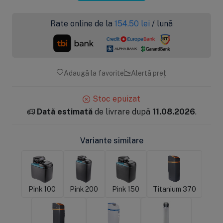
Rate online de la
154.50
lei
/ lună
Adaugă la favorite
Alertă preț
Stoc epuizat
Dată estimată
de livrare după
11.08.2026
.
Variante similare
Pink 100
Pink 200
Pink 150
Titanium 370