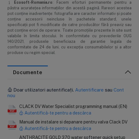
Ecosoft-Romania.ro
: Facem eforturi permanente pentru a
espressor, etc) sunt protejate
păstra acurateţea informaţiilor din acestă pagină. Rareori acestea
Fara piele uscata si disconfort dupa baie
pot conţine inadvertenţe: fotografia are caracter informativ şi poate
conţine accesorii neincluse în pachetele standard, unele
specificaţii pot fi modificate de catre producător fără preaviz sau
pot conţine erori de operare. Toate promoţiile prezente în site sunt
valabile în limita stocului. In conformitate cu prevederile OUG
140/2021, produsele beneficiaza de garantie legala de
conformitate de 24 de luni, cu excepția consumabilelor și a altor
produse cu regim special.
Documente
Doar utilizatori autentificați.
Autentificare
sau
Cont
Date tehnice pe intelesul tuturor:
nou
Aceasta statie contine
37 litri de rasina Ecomix A
intr-un
tanc de 12"x35"
pozitionat intr-un
cabinet robust
. Statia
CLACK DV Water Specialist programming manual (EN)
Autentifică-te pentru a descărca
Ecosoft Anthracite Gold 370
este potrivita pentru locuinte
cu
1-3 bai
si in care locuiesc
3-6 persoane
. Debitul de
Manual de instalare si depanare pentru valva Clack DV
filtrare nominal este de
2.2 m3/ora
, insa debitul maxim este
Autentifică-te pentru a descărca
de
2.8 m3/ora
. Statia se monteaza imediat dupa intrarea apei
ANTHRACITE GOLD 370 water softener quick setup