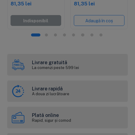
sedimente, 4.5"x20"
sedimente, 4.5"x20"
81,35 lei
81,35 lei
Indisponibil
Adaugă în coș
Livrare gratuită
La comenzi peste 599 lei
Livrare rapidă
A doua zi lucrătoare
Plată online
Rapid, sigur și comod