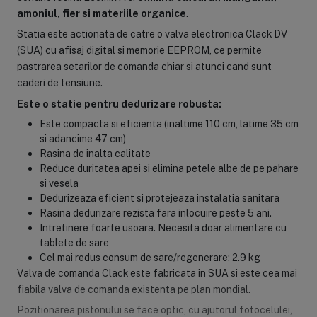
amoniul, fier si materiile organice
.
Statia este actionata de catre o valva electronica Clack DV
(SUA) cu afisaj digital si memorie EEPROM, ce permite
pastrarea setarilor de comanda chiar si atunci cand sunt
caderi de tensiune.
Este o statie pentru dedurizare robusta:
Este compacta si eficienta (inaltime 110 cm, latime 35 cm
si adancime 47 cm)
Rasina de inalta calitate
Reduce duritatea apei si elimina petele albe de pe pahare
si vesela
Dedurizeaza eficient si protejeaza instalatia sanitara
Rasina dedurizare rezista fara inlocuire peste 5 ani.
Intretinere foarte usoara. Necesita doar alimentare cu
tablete de sare
Cel mai redus consum de sare/regenerare: 2.9 kg
Valva de comanda Clack este fabricata in SUA si este cea mai
fiabila valva de comanda existenta pe plan mondial.
Pozitionarea pistonului se face optic, cu ajutorul fotocelulei,