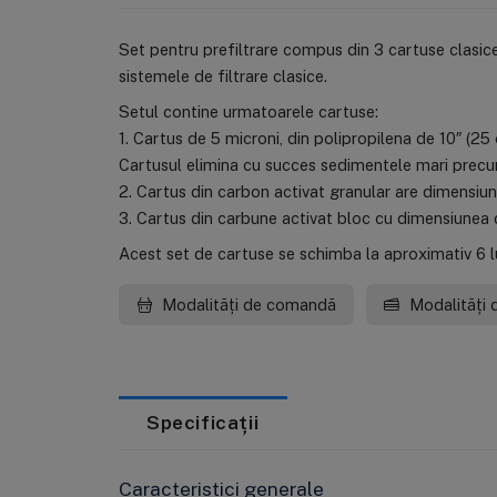
Set pentru prefiltrare compus din 3 cartuse clasice
sistemele de filtrare clasice.
Setul contine urmatoarele cartuse:
1. Cartus de 5 microni, din polipropilena de 10″ (25 
Cartusul elimina cu succes sedimentele mari precum n
2. Cartus din carbon activat granular are dimensiun
3. Cartus din carbune activat bloc cu dimensiunea de
Acest set de cartuse se schimba la aproximativ 6 lun
Modalități de comandă
Modalități 
Specificații
Caracteristici generale