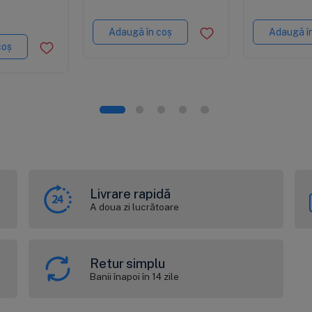
x2"
microni, 280 
eficienta p
certificare
Adaugă în coș
Adaugă î
coș
Livrare rapidă
A doua zi lucrătoare
Retur simplu
Banii înapoi în 14 zile