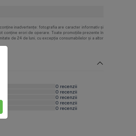
onţine inadvertenţe: fotografia are caracter informativ şi
pot conţine erori de operare. Toate promoţiile prezente în
mitate de 24 de luni, cu excepția consumabilelor și a altor
0 recenzii
0 recenzii
0 recenzii
0 recenzii
0 recenzii