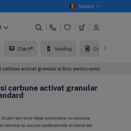
Română
t
Clack®
Vending
Comercial
 si carbune activat granular si bloc pentru osmoza inversa s
 si carbune activat granular
tandard
″. Acest set este ideal sistemelor cu osmoza
set elimina cu succes sedimentele si clorul din