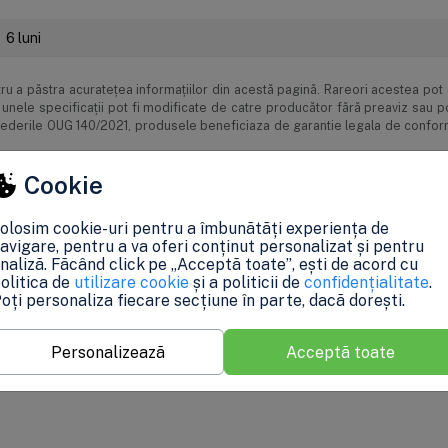
6 luni
u a păstra acurateţea informaţiilor din acestă pagină. Rareori acestea pot c
unele specificaţii pot fi modificate de catre producător fără preaviz sau 
prevederile OUG 140/2021, produsele beneficiaza de garantie legala de confor
Cookie
olosim cookie-uri pentru a îmbunătăți experiența de
avigare, pentru a va oferi conținut personalizat și pentru
naliză. Făcând click pe „Acceptă toate”, ești de acord cu
olitica de
utilizare cookie
și a politicii de
confidențialitate
.
0%
oți personaliza fiecare secțiune în parte, dacă dorești.
0%
0%
0%
Personalizează
Acceptă toate
0%