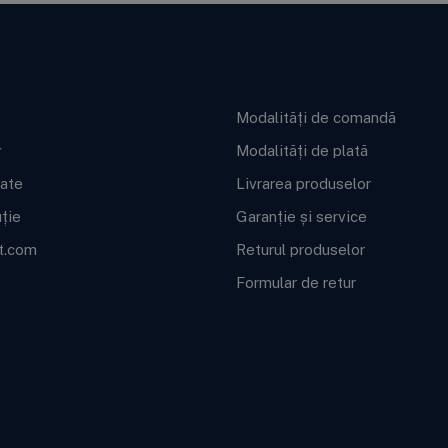
ft BWT
Informații utile
Modalități de comandă
g
Modalități de plată
cate
Livrarea produselor
uție
Garanție și service
t.com
Returul produselor
Formular de retur