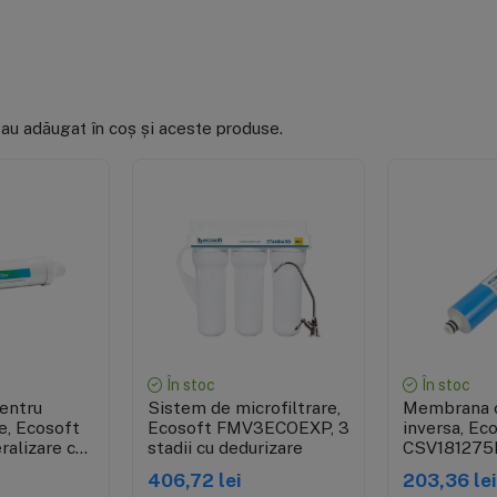
 au adăugat în coș și aceste produse.
re rapidă
Vizualizare rapidă
Vizuali
În stoc
În stoc
pentru
Sistem de microfiltrare,
Membrana 
e, Ecosoft
Ecosoft FMV3ECOEXP, 3
inversa, Ec
ralizare cu
stadii cu dedurizare
CSV181275
ziu si
capacitate 
406,72 lei
203,36 lei
tori rapizi
de filtrare 