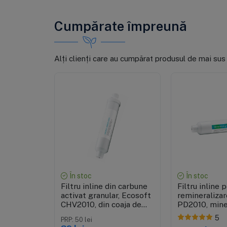
Cumpărate împreună
Alți clienți care au cumpărat produsul de mai sus
Vizualizare rapidă
Vizualiza
În stoc
În stoc
Filtru inline din carbune
Filtru inline 
activat granular, Ecosoft
remineralizar
CHV2010, din coaja de
PD2010, mine
nuca de cocos, conectori
calciu, magne
5
PRP: 50 lei
rapizi de 1/4", 10.8"x2"
potasiu, conec