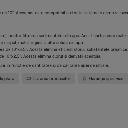
 de 10″. Acest set este compatibil cu toate sistemele osmoza invers
cm), pentru filtrarea sedimentelor din apa. Acest cartus este realizat
isipul, malul, rugina si alte solide din apa.
ea de 10″x2.5″. Acesta elimina eficient clorul, substantele organice,
 10"x2.5". Acesta elimina clorul si derivatii acestuia.
i, in functie de cantitatea si de calitatea apei de intrare.
de plată
Livrarea produselor
Garanție și service