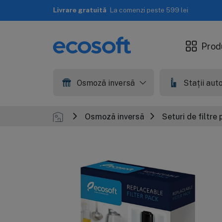
Livrare rapidă
A doua zi lucrătoare
Prod
Osmoză inversă
Stații au
Osmoză inversă
Seturi de filtre