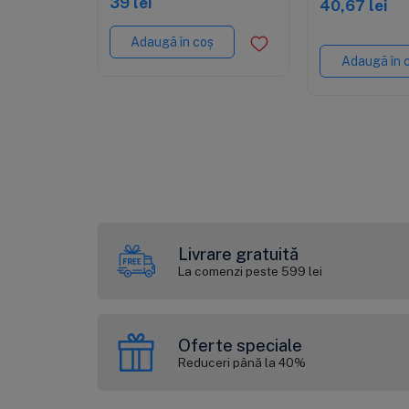
39 lei
40,67 lei
de 1/4", 10.8"
Adaugă în coș
Adaugă în 
Livrare gratuită
La comenzi peste 599 lei
Oferte speciale
Reduceri până la 40%