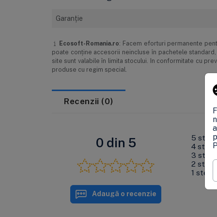
Garanţie
Ecosoft-Romania.ro
: Facem eforturi permanente pentr
poate conţine accesorii neincluse în pachetele standard, 
site sunt valabile în limita stocului. In conformitate cu 
produse cu regim special.
Recenzii (0)
F
n
a
p
5 stele
0 din 5
P
4 stele
3 stele
2 stele
1 stea
Adaugă o recenzie