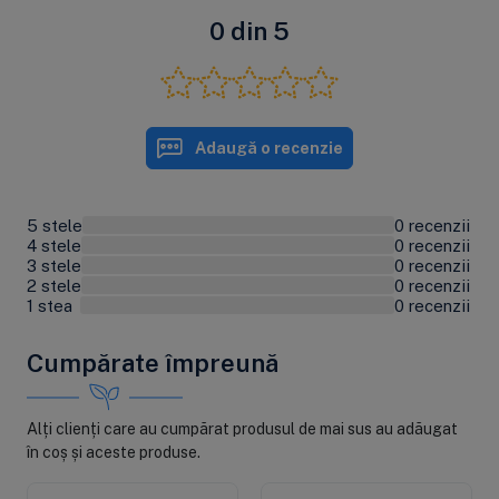
*
Pretul afisat este pe sac/25 litri
. Rasina este ambalata
0 din 5
de producator la sac de 25 de litri. Greutatea in kg este
diferita.
Modalități de comandă
Adaugă o recenzie
Modalități de plată
5 stele
0 recenzii
0%
Livrarea produselor
4 stele
0 recenzii
0%
3 stele
0 recenzii
0%
Garanție și service
2 stele
0 recenzii
0%
1 stea
0 recenzii
0%
Returul produselor
Cumpărate împreună
Alți clienți care au cumpărat produsul de mai sus au adăugat
în coș și aceste produse.