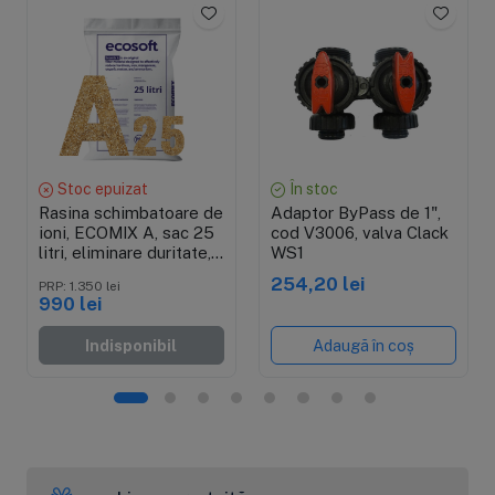
Stoc epuizat
În stoc
Rasina schimbatoare de
Adaptor ByPass de 1",
ioni, ECOMIX A, sac 25
cod V3006, valva Clack
litri, eliminare duritate,
WS1
fier, mangan, amoniu si
254,20 lei
PRP: 1.350 lei
materii organice
990 lei
moderate, capacitate
schimb ioni de 35g
Indisponibil
Adaugă în coș
CaCO3/litru