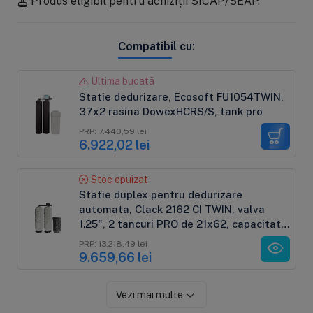
Produs eligibil pentru achiziții SICAP/SEAP.
Compatibil cu:
Ultima bucată
Statie dedurizare, Ecosoft FU1054TWIN,
37x2 rasina DowexHCRS/S, tank pro
PRP: 7.440,59 lei
6.922,02 lei
Stoc epuizat
Statie duplex pentru dedurizare
automata, Clack 2162 CI TWIN, valva
1.25", 2 tancuri PRO de 21x62, capacitate
rasina de 150-225 litri/tanc
PRP: 13.218,49 lei
9.659,66 lei
Vezi mai multe