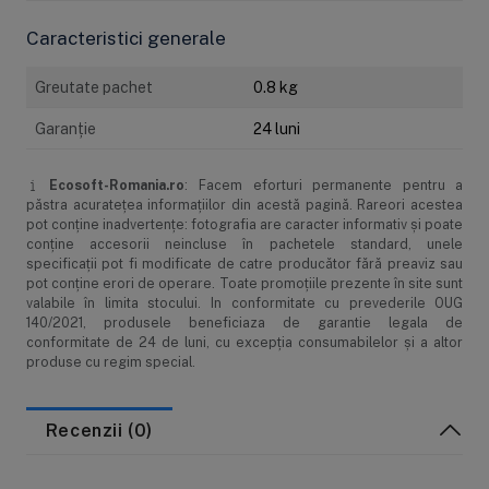
de folosire.
Caracteristici generale
In timpul regenerarii, ionii de calciu si magneziu sunt spalati in
canalizare, iar rasina schimbatoare de cationi este saturata cu
Greutate pachet
0.8 kg
ioni de sodiu din solutia de saramura.
Parametrii tehnici de functionare:
Garanţie
24 luni
Ioni adaugati in timpul folosirii: Na+
Capacitate totala de schimb, eq/L (min.): 1.9
Ecosoft-Romania.ro
: Facem eforturi permanente pentru a
Continut de umiditate (%): 48-52.
păstra acurateţea informaţiilor din acestă pagină. Rareori acestea
pot conţine inadvertenţe: fotografia are caracter informativ şi poate
Numarul de margele neimpartite %(min.): 90
conţine accesorii neincluse în pachetele standard, unele
Densitatea margelelor g/ml: 1.3
specificaţii pot fi modificate de catre producător fără preaviz sau
Greutate vrac g/L: 800
pot conţine erori de operare. Toate promoţiile prezente în site sunt
Conditii de utilizare optime:
valabile în limita stocului. In conformitate cu prevederile OUG
140/2021, produsele beneficiaza de garantie legala de
Temperatura maxima de operare: 120 grade Celsius.
conformitate de 24 de luni, cu excepția consumabilelor și a altor
Plaja PH: 0 - 14
produse cu regim special.
Adancime minima pat rasina: 800 mm
Debit service/spalare rapida: 5-50 m/h
Debit regenerare/clatire: 1-10 m/h
Recenzii (0)
Volum total de apa la regenerare: 3-6 ori patul de rasina
Regenerare: 8-12% NaCl
Consum de sare la regenerare: 100-150 grame/litru.