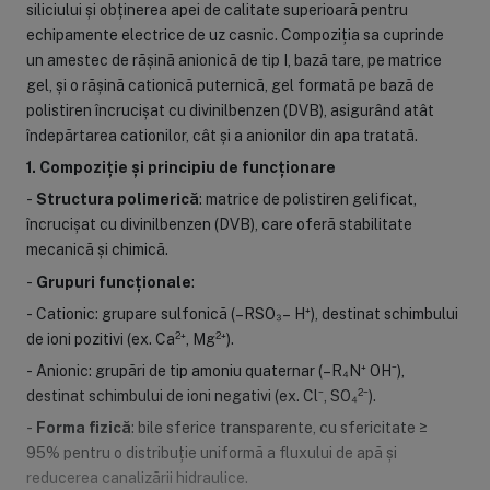
siliciului și obținerea apei de calitate superioară pentru
echipamente electrice de uz casnic. Compoziția sa cuprinde
un amestec de rășină anionică de tip I, bază tare, pe matrice
gel, și o rășină cationică puternică, gel formată pe bază de
polistiren încrucișat cu divinilbenzen (DVB), asigurând atât
îndepărtarea cationilor, cât și a anionilor din apa tratată.
1. Compoziție și principiu de funcționare
-
Structura polimerică
: matrice de polistiren gelificat,
încrucișat cu divinilbenzen (DVB), care oferă stabilitate
mecanică și chimică.
-
Grupuri funcționale
:
- Cationic: grupare sulfonică (–RSO₃– H⁺), destinat schimbului
de ioni pozitivi (ex. Ca²⁺, Mg²⁺).
- Anionic: grupări de tip amoniu quaternar (–R₄N⁺ OH⁻),
destinat schimbului de ioni negativi (ex. Cl⁻, SO₄²⁻).
-
Forma fizică
: bile sferice transparente, cu sfericitate ≥
95% pentru o distribuție uniformă a fluxului de apă și
reducerea canalizării hidraulice.