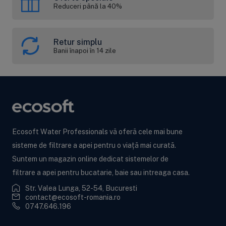
6. Proprietăți hidraulice (rezistența la curgere)
Reduceri până la 40%
Temperatura apei
Rezistență hidraulică (m/h)
22 °C
6,9
Retur simplu
Banii înapoi în 14 zile
33 °C
4,6
44 °C
2,3
55 °C
0,0
7. Ambalare și condiții de livrare
- Formă de prezentare: saci de 25 L (aprox. 20 – 21 kg rășină
uscată), cu sigiliu de protecție și folie impermeabilă.
Ecosoft Water Professionals vă oferă cele mai bune
- Densitate la transport: 700 – 740 g/L (44 – 46 lbs/ft³), cu
sisteme de filtrare a apei pentru o viață mai curată.
variație de ± 20 g/L, în funcție de umiditatea rezinei.
Suntem un magazin online dedicat sistemelor de
- Depozitare: A se păstra într-un loc uscat, ferit de îngheț și
filtrare a apei pentru bucatarie, baie sau intreaga casa.
radiații solare directe. În lipsa utilizării imediate, mențineți
rășina umedă cu apă potabilă sau soluție de NaCl.
Str. Valea Lunga, 52-54, Bucuresti
contact@ecosoft-romania.ro
8. Recomandări de instalare și întreținere
0747.646.196
1. Pregătirea coloanei: verificați etanșeitatea și curățenia