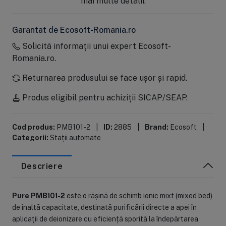
mai multe detalii.
Garantat de Ecosoft-Romania.ro
Solicită informații unui expert Ecosoft-
Romania.ro.
Returnarea produsului se face ușor și rapid.
Produs eligibil pentru achiziții SICAP/SEAP.
Cod produs:
PMB101-2
|
ID:
2885
|
Brand:
Ecosoft
|
Categorii:
Stații automate
Descriere
Pure PMB101-2
este o rășină de schimb ionic mixt (mixed bed)
de înaltă capacitate, destinată purificării directe a apei în
aplicații de deionizare cu eficiență sporită la îndepărtarea