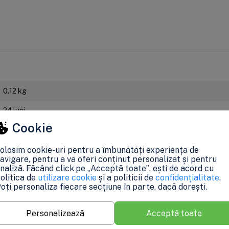
0.12 kg
24 luni
Cookie
u a păstra acurateţea informaţiilor din acestă pagină. Rareori acestea pot c
unele specificaţii pot fi modificate de catre producător fără preaviz sau 
olosim cookie-uri pentru a îmbunătăți experiența de
prevederile OUG 140/2021, produsele beneficiaza de garantie legala de confor
avigare, pentru a va oferi conținut personalizat și pentru
naliză. Făcând click pe „Acceptă toate”, ești de acord cu
olitica de
utilizare cookie
și a politicii de
confidențialitate
.
oți personaliza fiecare secțiune în parte, dacă dorești.
Personalizează
Acceptă toate