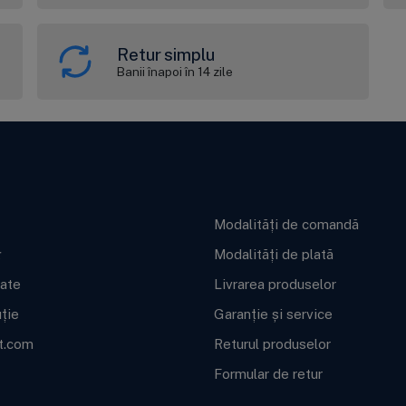
Retur simplu
Banii înapoi în 14 zile
ft BWT
Informații utile
Modalități de comandă
g
Modalități de plată
cate
Livrarea produselor
uție
Garanție și service
t.com
Returul produselor
Formular de retur