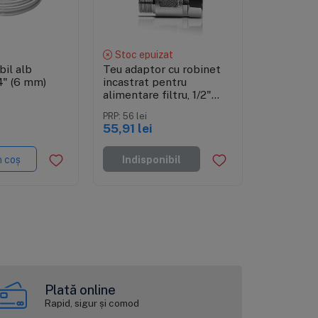
zare rapidă
Vizualizare rapidă
Vizual
Stoc epuizat
În stoc
bil alb
Teu adaptor cu robinet
Baterie m
4" (6 mm)
incastrat pentru
Modern Sat
alimentare filtru, 1/2"
satin perl
filet ext. x 1/4" stut x
cartuș ce
PRP: 56 lei
PRP: 254,20 
1/2" filet int., cu stut de
monocoma
55,91 lei
152,52 l
1/4"
conectare 
n coș
Indisponibil
Adaugă 
Plată online
Rapid, sigur și comod