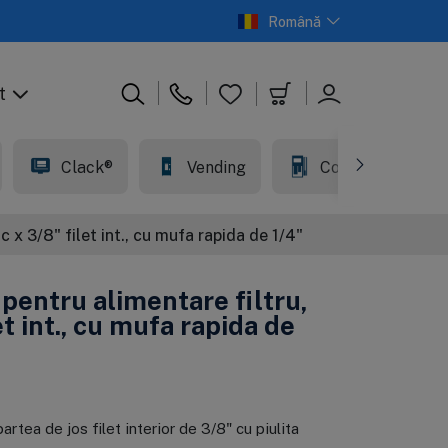
Română
t
Clack®
Vending
Comercial
c x 3/8" filet int., cu mufa rapida de 1/4"
 pentru alimentare filtru,
let int., cu mufa rapida de
În stoc
În stoc
În stoc
În stoc
embrana
artus din
Osmoza inversa
Cartus din
smoza inversa,
olipropilena de 1
premium, Ecosoft
polipropilena, Big
artea de jos filet interior de 3/8" cu piulita
cosoft
icron, Ecosoft
Balance
Blue 20", 20