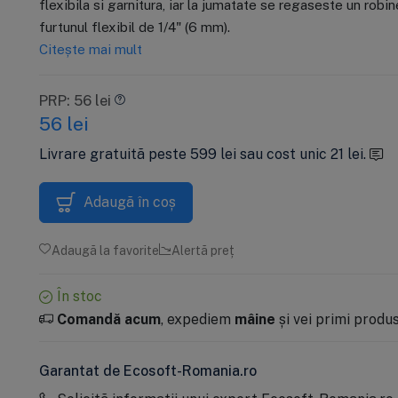
flexibila si garnitura, iar la jumatate se regaseste un robi
standard, pre si
CHV2510, pentru
C
C
40,67 lei
PRP: 400 lei
PR
PR
furtunul flexibil de 1/4" (6 mm).
postfiltrare
clor
c
s
290 lei
1
1
G
Citește mai mult
f
Adaugă în coș
Adaugă în coș
m
li
PRP: 56 lei
275,50 lei
(-5%) cu
ECOS
p
56
lei
c
Livrare gratuită peste 599 lei sau cost unic 21 lei.
Adaugă în coș
Adaugă la favorite
Alertă preț
În stoc
Comandă acum
, expediem
mâine
și vei primi produsu
Garantat de Ecosoft-Romania.ro