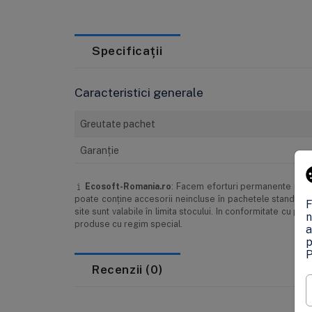
Specificații
Caracteristici generale
Greutate pachet
Garanţie
Ecosoft-Romania.ro
: Facem eforturi permanente pentr
poate conţine accesorii neincluse în pachetele standard, 
F
site sunt valabile în limita stocului. In conformitate cu 
n
produse cu regim special.
a
p
P
Recenzii (0)