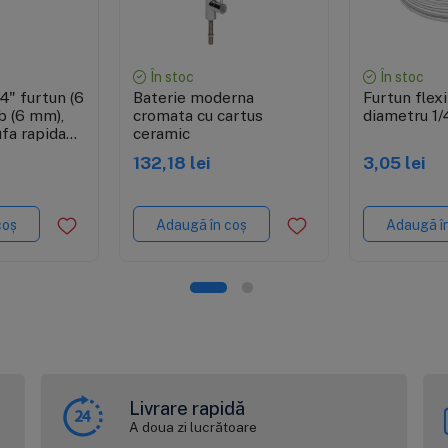
re rapidă
Vizualizare rapidă
Vizuali
În stoc
În stoc
/4" furtun (6
Baterie moderna
Furtun flexi
b (6 mm),
cromata cu cartus
diametru 1/
fa rapida
ceramic
n de 6 mm
132,18 lei
3,05 lei
coș
Adaugă în coș
Adaugă î
Livrare rapidă
A doua zi lucrătoare