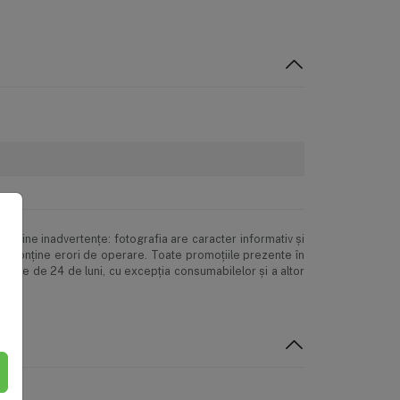
onţine inadvertenţe: fotografia are caracter informativ şi
pot conţine erori de operare. Toate promoţiile prezente în
mitate de 24 de luni, cu excepția consumabilelor și a altor