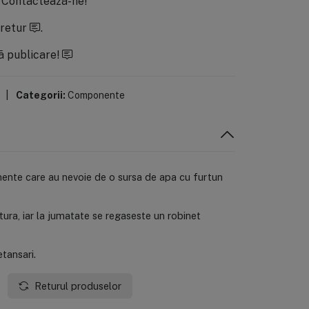
.
Contactează-ne!
 retur
.
ă publicare!
|
Categorii:
Componente
amente care au nevoie de o sursa de apa cu furtun
nitura, iar la jumatate se regaseste un robinet
etansari.
Returul produselor