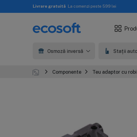
Livrare rapidă
A doua zi lucrătoare
Prod
Osmoză inversă
Stații au
Componente
Teu adaptor cu robin