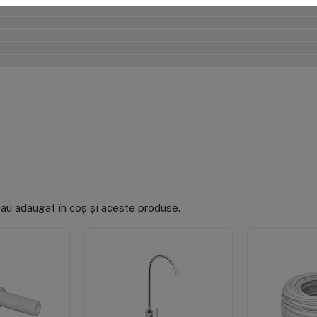
0%
0%
0%
0%
0%
 au adăugat în coș și aceste produse.