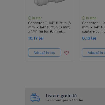
Vizualizare rapidă
Vizualiza
În stoc
În stoc
Conector T, 1/4" furtun (6
Conector L, 1
mm) x 1/4" furtun (6 mm)
mm) x 1/4" tu
x 1/4" furtun (6 mm),
cuplare cu mu
conectare cu mufa rapida
pentru furtu
10,17 lei
8,13 lei
pentru furtun de 6 mm
Adaugă în coș
Adaugă în 
Livrare gratuită
La comenzi peste 599 lei