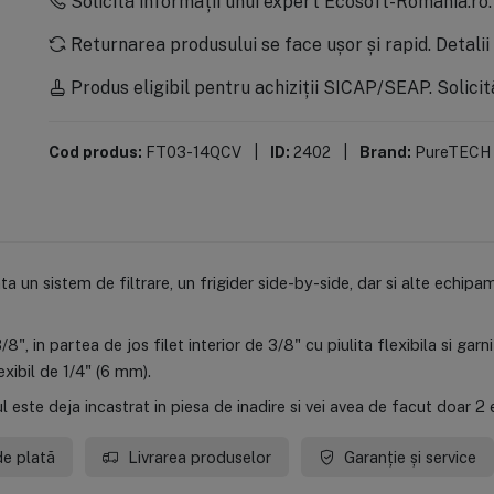
Solicită informații unui expert Ecosoft-Romania.ro
Returnarea produsului se face ușor și rapid.
Detalii
Produs eligibil pentru achiziții SICAP/SEAP.
Solicit
Cod produs:
FT03-14QCV
|
ID:
2402
|
Brand:
PureTECH
a un sistem de filtrare, un frigider side-by-side, dar si alte echip
8", in partea de jos filet interior de 3/8" cu piulita flexibila si gar
xibil de 1/4" (6 mm).
 este deja incastrat in piesa de inadire si vei avea de facut doar 2 
de plată
Livrarea produselor
Garanție și service