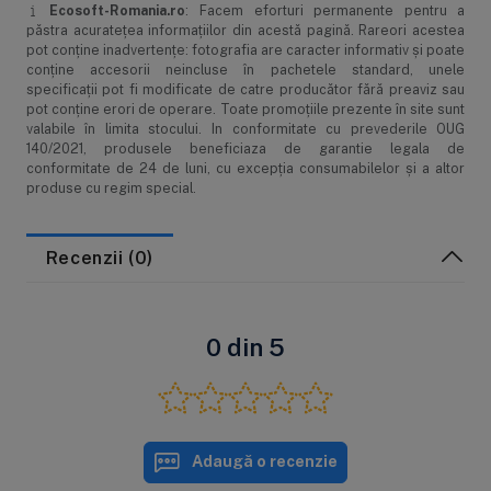
Ecosoft-Romania.ro
: Facem eforturi permanente pentru a
Model: UC-V LED 8W
păstra acurateţea informaţiilor din acestă pagină. Rareori acestea
Debit
:
1.5-3.1 l/m
pot conţine inadvertenţe: fotografia are caracter informativ şi poate
Putere nominala: 8W
conţine accesorii neincluse în pachetele standard, unele
specificaţii pot fi modificate de catre producător fără preaviz sau
Voltaj nominal: 24 VDC
pot conţine erori de operare. Toate promoţiile prezente în site sunt
Durata de viata: 2000 ore (5 ani de utilizare medie)
valabile în limita stocului. In conformitate cu prevederile OUG
UVT%: Peste 90%
140/2021, produsele beneficiaza de garantie legala de
Temperatura operare: Min. 0 ºC, Max. 45º C
conformitate de 24 de luni, cu excepția consumabilelor și a altor
Presiune de lucru: Max. 6 bar
produse cu regim special.
Sursa de apa: Municipala
Conexiuni: Mufe rapide 1/4” (6 mm)
Acest sterilizator se monteaza dupa un sistem de purificare
Recenzii (0)
apa prin osmoza inversa sau dupa un sistem de filtrare casnic.
Pachetul sistemului contine:
0 din 5
Sterilizator LED UV x 1 buc
Alimentator x 1 buc
Clema de fixare x 2 buc
Indicator de montare x 1 buc
Suruburi x 2 buc (optional)
Mufe rapide 1/4’’ (6 mm) x 2 buc
Adaugă o recenzie
Manual de operare și instalare