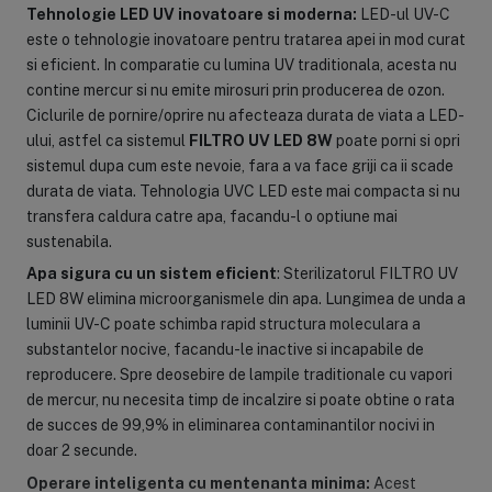
Tehnologie LED UV inovatoare si moderna:
LED-ul UV-C
este o tehnologie inovatoare pentru tratarea apei in mod curat
si eficient. In comparatie cu lumina UV traditionala, acesta nu
contine mercur si nu emite mirosuri prin producerea de ozon.
Ciclurile de pornire/oprire nu afecteaza durata de viata a LED-
ului, astfel ca sistemul
FILTRO UV LED 8W
poate porni si opri
sistemul dupa cum este nevoie, fara a va face griji ca ii scade
durata de viata. Tehnologia UVC LED este mai compacta si nu
transfera caldura catre apa, facandu-l o optiune mai
sustenabila.
Apa sigura cu un sistem eficient
: Sterilizatorul FILTRO UV
LED 8W elimina microorganismele din apa. Lungimea de unda a
luminii UV-C poate schimba rapid structura moleculara a
substantelor nocive, facandu-le inactive si incapabile de
reproducere. Spre deosebire de lampile traditionale cu vapori
de mercur, nu necesita timp de incalzire si poate obtine o rata
de succes de 99,9% in eliminarea contaminantilor nocivi in
doar 2 secunde.
Operare inteligenta cu mentenanta minima:
Acest