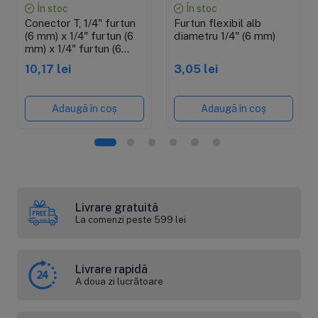
În stoc
În stoc
Conector T, 1/4" furtun
Furtun flexibil alb
(6 mm) x 1/4" furtun (6
diametru 1/4" (6 mm)
mm) x 1/4" furtun (6
mm), conectare cu mufa
10,17 lei
3,05 lei
rapida pentru furtun de
6 mm
Adaugă în coș
Adaugă în coș
Livrare gratuită
La comenzi peste 599 lei
Livrare rapidă
A doua zi lucrătoare