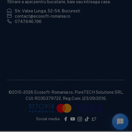
filtrare a apei pentru bucatarie, baie sau intreaga casa.
Str. Valea Lunga, 52-54, Bucuresti
contact@ecosoft-romania.ro
0747.646.196
Ecosoft BWT
Informații utile
Informații legale
Contactează-ne!
©2015-2026 Ecosoft-Romania.ro. PureTECH Solutions SRL,
CUI: RO35379722, Reg.Com: J23/29/2016.
Social media: