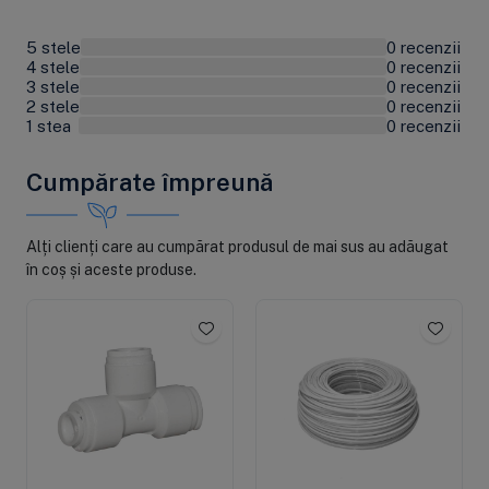
Despre indicatorul luminos:
Lumina
albastră
: Status normal. Sterilizare și
5 stele
0 recenzii
0%
4 stele
0 recenzii
0%
functionare normală.
3 stele
0 recenzii
0%
Lumina
verde
: Durata de viață se apropie de final.
2 stele
0 recenzii
0%
Contactați-ne.
1 stea
0 recenzii
0%
Lumina
roșie
: Durată de viață atinsă. Trebuie înlocuit
sterilizatorul.
Cumpărate împreună
Alți clienți care au cumpărat produsul de mai sus au adăugat
Modalități de comandă
în coș și aceste produse.
Modalități de plată
Livrarea produselor
Garanție și service
Returul produselor