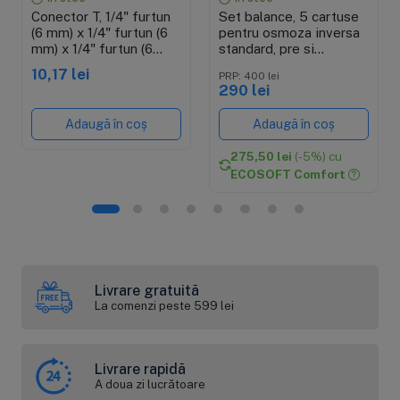
Conector T, 1/4" furtun
Set balance, 5 cartuse
(6 mm) x 1/4" furtun (6
pentru osmoza inversa
mm) x 1/4" furtun (6
standard, pre si
mm), conectare cu mufa
postfiltrare
10,17 lei
PRP: 400 lei
rapida pentru furtun de
290 lei
6 mm
Adaugă în coș
Adaugă în coș
275,50 lei
(-5%) cu
ECOSOFT Comfort
Livrare gratuită
La comenzi peste 599 lei
Livrare rapidă
A doua zi lucrătoare