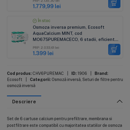
PRP: 2.135,30 lei
postcarbune
1.779,99 lei
În stoc
Osmoza inversa premium, Ecosoft
AquaCalcium MINT, cod
MO675PUREMACECO, 6 stadii, eficienta
ridicata, remineralizare cu calciu
PRP: 2.033,61 lei
1.399 lei
Cod produs:
CHV6PUREMAC
|
ID:
1906
|
Brand:
Ecosoft
|
Categorii:
Osmoză inversă
,
Seturi de filtre pentru
osmoză inversă
Descriere
Set de 6 cartuse calcium pentru prefiltrare, membrana si
postfiltrare este compatibil cu majoritatea statiilor de osmoza