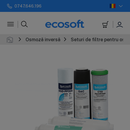
0747.646.196
 automate
Filtre in-line
+
Sterilizatoar
Osmoză inversă
Seturi de filtre pentru osm