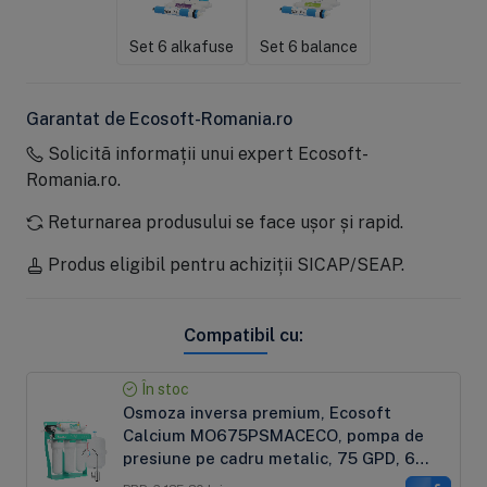
Set 6 alkafuse
Set 6 balance
Garantat de Ecosoft-Romania.ro
Solicită informații unui expert Ecosoft-
Romania.ro.
Returnarea produsului se face ușor și rapid.
Produs eligibil pentru achiziții SICAP/SEAP.
Compatibil cu:
În stoc
Osmoza inversa premium, Ecosoft
Calcium MO675PSMACECO, pompa de
presiune pe cadru metalic, 75 GPD, 6
stadii cu remineralizare cu calciu si