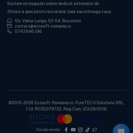
Suntem un magazin online dedicat sistemelor de
filtrare a apei pentru bucatarie, baie sau intreaga casa.
Str. Valea Lunga, 52-54, Bucuresti
contact@ecosoft-romania.ro
0747.646.196
Ecosoft BWT
Informații utile
Informații legale
Contactează-ne!
©2015-2026 Ecosoft-Romania.ro. PureTECH Solutions SRL,
CUI: RO35379722, Reg.Com: J23/29/2016.
Social media: