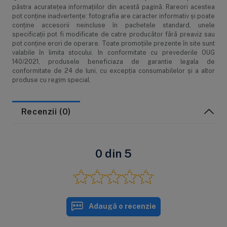
păstra acurateţea informaţiilor din acestă pagină. Rareori acestea
pot conţine inadvertenţe: fotografia are caracter informativ şi poate
conţine accesorii neincluse în pachetele standard, unele
specificaţii pot fi modificate de catre producător fără preaviz sau
pot conţine erori de operare. Toate promoţiile prezente în site sunt
valabile în limita stocului. In conformitate cu prevederile OUG
140/2021, produsele beneficiaza de garantie legala de
conformitate de 24 de luni, cu excepția consumabilelor și a altor
produse cu regim special.
Recenzii (0)
0 din 5
Adaugă o recenzie