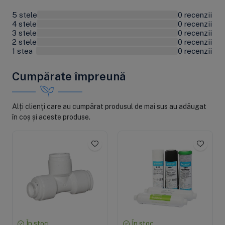
5 stele
0 recenzii
0%
4 stele
0 recenzii
0%
3 stele
0 recenzii
0%
2 stele
0 recenzii
0%
1 stea
0 recenzii
0%
Cumpărate împreună
Alți clienți care au cumpărat produsul de mai sus au adăugat
în coș și aceste produse.
În stoc
În stoc