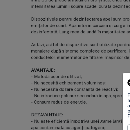
intensitatea luminii solare scade, durata dezinfec
Dispozitivele pentru dezinfectarea apei sunt pro
emițător de cuart. Apa intră în carcasă și curge în
dezinfectată. Lungimea de undă în majoritatea a
Astăzi, astfel de dispozitive sunt utilizate pentr
menajere după sisteme complexe de purificare. In
conductelor, elementelor de filtrare, mașinilor de 
AVANTAJE:
- Metodă ușor de utilizat;
- Nu necesită echipament voluminos;
- Nu necesită dozare constantă de reactivi;
F
- Nu introduce poluare secundară în apă, spre deo
n
- Consum redus de energie.
a
p
DEZAVANTAJE:
P
- Nu este eficientă împotriva unei game largi 
apa contaminată cu agenți patogeni;