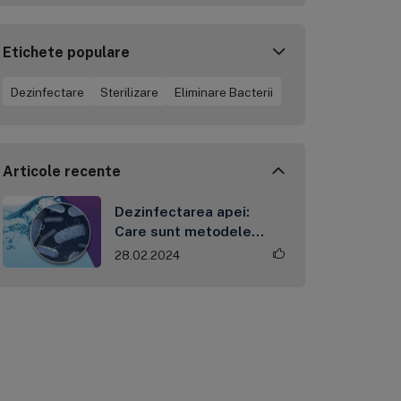
Etichete populare
Dezinfectare
Sterilizare
Eliminare Bacterii
Articole recente
Dezinfectarea apei:
Care sunt metodele
fizice pentru sterilizarea
28.02.2024
apei?