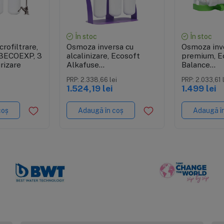
re rapidă
Vizualizare rapidă
Vizuali
În stoc
În stoc
rofiltrare,
Osmoza inversa cu
Osmoza inv
3ECOEXP, 3
alcalinizare, Ecosoft
premium, E
urizare
Alkafuse
Balance
MO675ALCPUREDTW, 6
MO675MPU
PRP: 2.338,66 lei
PRP: 2.033,61 
stadii, pompa de
stadii, efici
1.524,19 lei
1.499 lei
presiune si cadru
remineraliza
metalic, crestere PH 7-
si magnezi
10
coș
Adaugă în coș
Adaugă î