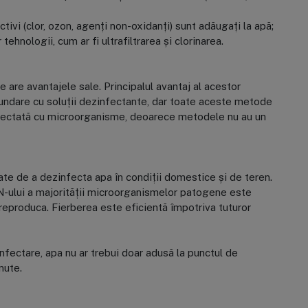
tivi (clor, ozon, agenți non-oxidanți) sunt adăugați la apă;
nologii, cum ar fi ultrafiltrarea și clorinarea.
 are avantajele sale. Principalul avantaj al acestor
ndare cu soluții dezinfectante, dar toate aceste metode
infectată cu microorganisme, deoarece metodele nu au un
te de a dezinfecta apa în condiții domestice și de teren.
DN-ului a majorității microorganismelor patogene este
 reproduca. Fierberea este eficientă împotriva tuturor
fectare, apa nu ar trebui doar adusă la punctul de
nute.