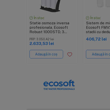
Vizualizare rapidă
Vizualiza
În stoc
În stoc
Statie osmoza inversa
Sistem de mic
profesionala, Ecosoft
Ecosoft FMV
Robust 1000STD, 3
stadii cu ded
membrane de 100GPD
406,72 lei
PRP: 3.050,42 lei
2.633,53 lei
Adaugă în coș
Adaugă în 