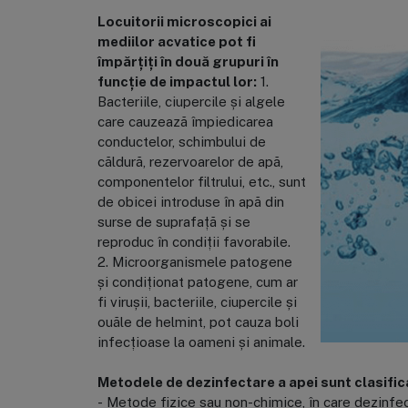
Locuitorii microscopici ai
mediilor acvatice pot fi
împărțiți în două grupuri în
funcție de impactul lor:
1.
Bacteriile, ciupercile și algele
care cauzează împiedicarea
conductelor, schimbului de
căldură, rezervoarelor de apă,
componentelor filtrului, etc., sunt
de obicei introduse în apă din
surse de suprafață și se
reproduc în condiții favorabile.
2. Microorganismele patogene
și condiționat patogene, cum ar
fi virușii, bacteriile, ciupercile și
ouăle de helmint, pot cauza boli
infecțioase la oameni și animale.
Metodele de dezinfectare a apei sunt clasificat
- Metode fizice sau non-chimice, în care dezinfecta