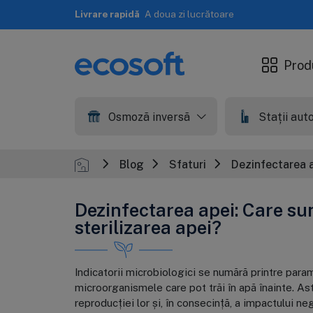
Livrare rapidă
A doua zi lucrătoare
Prod
Osmoză inversă
Stații au
Blog
Sfaturi
Dezinfectarea a
Dezinfectarea apei: Care su
sterilizarea apei?
Indicatorii microbiologici se numără printre param
microorganismele care pot trăi în apă înainte. A
reproducției lor și, în consecință, a impactului neg