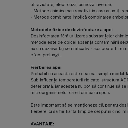
ultraviolete, electroliză, osmoză inversă);
- Metode chimice sau reactivi, în care anumiți reac
- Metode combinate implică combinarea ambelor teh
Metodele fizice de dezinfectare a apei
Dezinfectarea fără utilizarea substanțelor chimice
metode este de obicei absența contaminării secu
au un dezavantaj semnificativ - apa poate fi re
efect prelungit.
Fierberea apei
Probabil că aceasta este cea mai simplă modalita
Sub influența temperaturii ridicate, structura A
deteriorată, iar acestea nu pot să continue să se
microorganismelor care formează spori.
Este important să se menționeze că, pentru dezin
fierbere, ci să fie fiartă timp de cel puțin cinci mi
AVANTAJE: