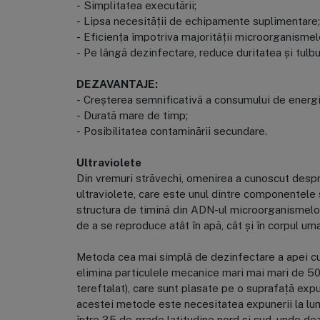
- Simplitatea executării;
- Lipsa necesității de echipamente suplimentare;
- Eficiența împotriva majorității microorganisme
- Pe lângă dezinfectare, reduce duritatea și tulbu
DEZAVANTAJE:
- Creșterea semnificativă a consumului de energi
- Durată mare de timp;
- Posibilitatea contaminării secundare.
Ultraviolete
Din vremuri străvechi, omenirea a cunoscut despre
ultraviolete, care este unul dintre componentel
structura de timină din ADN-ul microorganismelor. 
de a se reproduce atât în apă, cât și în corpul um
Metoda cea mai simplă de dezinfectare a apei cu 
elimina particulele mecanice mari mai mari de 50 
tereftalat), care sunt plasate pe o suprafață expu
acestei metode este necesitatea expunerii la lum
între 35 de grade latitudine nord și sud, unde d