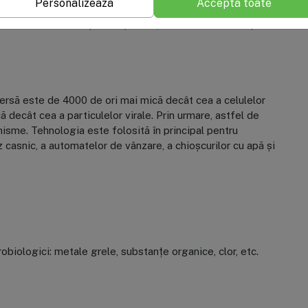
Personalizează
Acceptă toate
adiere;
 înainte de a trece prin dispozitiv, deoarece acestea pot
rsă este de 4000 de ori mai mică decât cea a celulelor
 decât cea a particulelor virale. Prin urmare, astfel de
nisme. Tehnologia este folosită în principal pentru
z casnic, a automatelor de vânzare, a chioșcurilor cu apă și
robiologici: metale grele, substanțe organice, clor, etc.