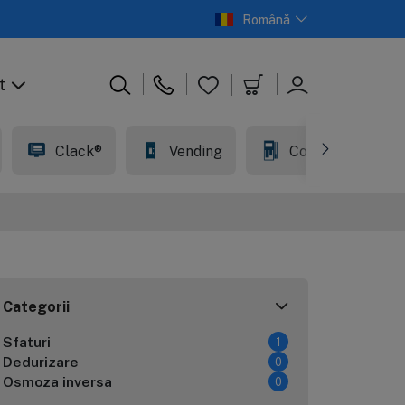
Română
t
Clack®
Vending
Comercial
Categorii
Sfaturi
1
Dedurizare
0
Osmoza inversa
0