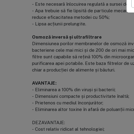
- Este necesară înlocuirea regulată a sursei de ir
- Apa trebuie să fie lipsită de particule mecanice
reduce eficacitatea metodei cu 50%;
- Lipsa acțiunii prelungite.
Osmoză inversă și ultrafiltrare
Dimensiunea porilor membranelor de osmoză inve
bacteriene cele mai mici și de 200 de ori mai mică
filtre sunt capabile să rețină 100% din microorga
purificarea apei potabile. Este baza filtrelor de u
chiar a producției de alimente și băuturi.
AVANTAJE:
- Eliminarea a 100% din viruși și bacterii;
- Dimensiuni compacte și productivitate înaltă;
- Prietenos cu mediul înconjurător;
- Eliminarea altor toxine în afară de poluanții mic
DEZAVANTAJE:
- Cost relativ ridicat al tehnologiei;