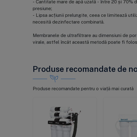
- Cantitate mare de apă uzată - între 20 și 70% 
presiune;
- Lipsa acțiunii prelungite, ceea ce limitează util
necesită dezinfectare combinată.
Membranele de ultrafiltrare au dimensiuni de pori 
virale, astfel încât această metodă poate fi folos
Produse recomandate de no
Produse recomandate pentru o viață mai curată