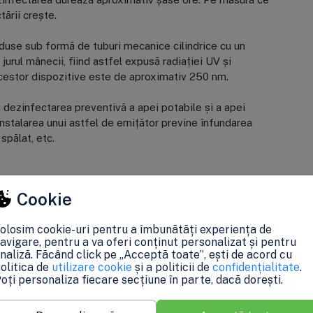
tării crește.
duse sub formă de tuburi mecanice cilindrice cu un
 jurul mânecii, fiind astfel expusă radiației UV și
cestor dispozitive este de aproximativ 250 nm.
u dezinfectarea preventivă a apei potabile și a apei
stalarea unui astfel de emițător previne înfundarea
spălat, etc.
Cookie
olosim cookie-uri pentru a îmbunătăți experiența de
sebire de dezinfectarea cu reactivi;
avigare, pentru a va oferi conținut personalizat și pentru
naliză. Făcând click pe „Acceptă toate”, ești de acord cu
olitica de
utilizare cookie
și a politicii de
confidențialitate
.
oți personaliza fiecare secțiune în parte, dacă dorești.
de microorganisme, se recomandă metode combinate pentru