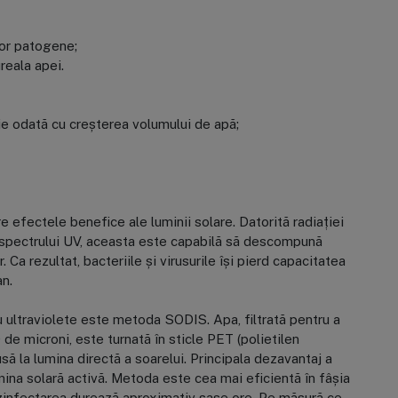
lor patogene;
reala apei.
e odată cu creșterea volumului de apă;
 efectele benefice ale luminii solare. Datorită radiației
e spectrului UV, aceasta este capabilă să descompună
Ca rezultat, bacteriile și virusurile își pierd capacitatea
an.
ultraviolete este metoda SODIS. Apa, filtrată pentru a
de microni, este turnată în sticle PET (polietilen
să la lumina directă a soarelui. Principala dezavantaj a
ina solară activă. Metoda este cea mai eficientă în fâșia
ezinfectarea durează aproximativ șase ore. Pe măsură ce