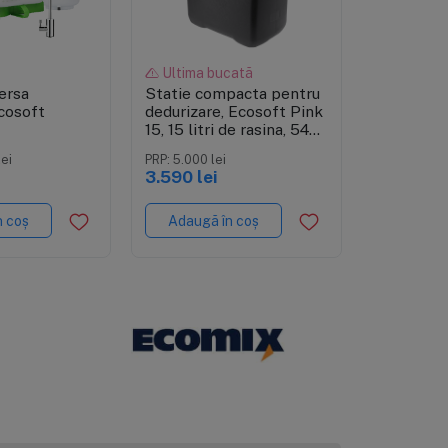
zare rapidă
Vizualizare rapidă
Vizual
Ultima bucată
În stoc
ersa
Statie compacta pentru
Osmoza in
cosoft
dedurizare, Ecosoft Pink
Standard
15, 15 litri de rasina, 54
MO650ME
REBAL, 6
cm inaltime
stadii, re
lei
PRP: 5.000 lei
enta ridicata,
3.590 lei
re cu calciu
PRP: 1.423,5
999 lei
u
n coș
Adaugă în coș
Adaugă 